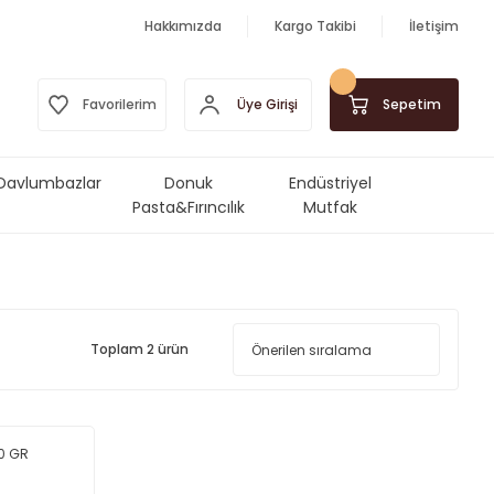
Hakkımızda
Kargo Takibi
İletişim
Üye Girişi
Favorilerim
Sepetim
Davlumbazlar
Donuk
Endüstriyel
Pasta&Fırıncılık
Mutfak
Ürünleri
Makinalar&Ekipmanlar
Toplam 2 ürün