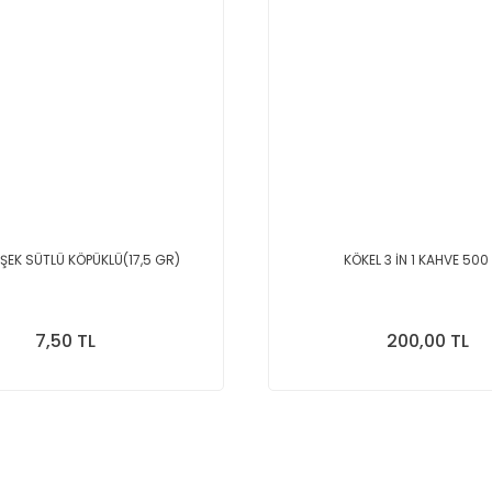
İŞEK SÜTLÜ KÖPÜKLÜ(17,5 GR)
KÖKEL 3 İN 1 KAHVE 500
7,50 TL
200,00 TL