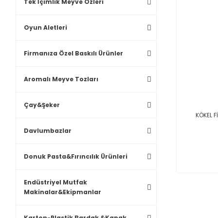
Tek İçimlik Meyve Özleri
Oyun Aletleri
Firmanıza Özel Baskılı Ürünler
Aromalı Meyve Tozları
Çay&Şeker
KÖKEL F
Davlumbazlar
Donuk Pasta&Fırıncılık Ürünleri
Endüstriyel Mutfak
Makinalar&Ekipmanlar
Karton-Plastik Bardak &Kapak