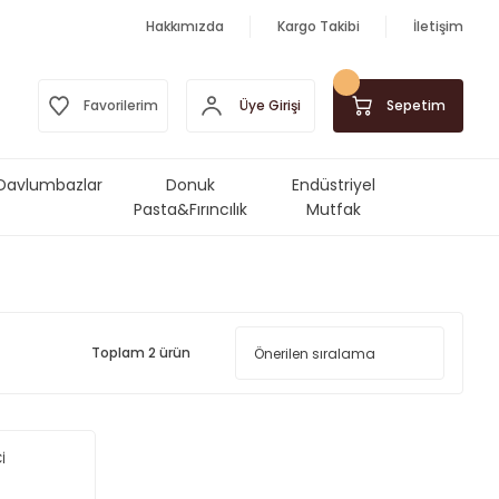
Hakkımızda
Kargo Takibi
İletişim
Üye Girişi
Favorilerim
Sepetim
Davlumbazlar
Donuk
Endüstriyel
Pasta&Fırıncılık
Mutfak
Ürünleri
Makinalar&Ekipmanlar
Toplam 2 ürün