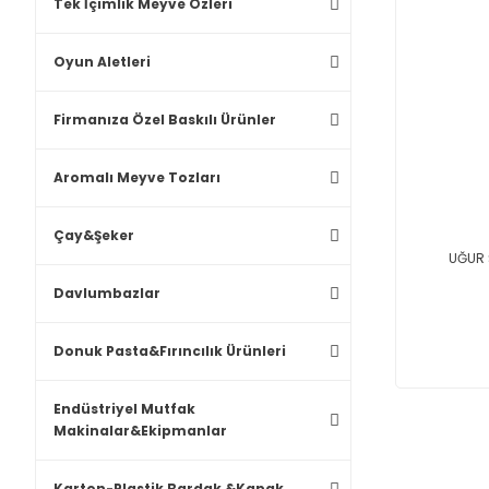
Tek İçimlik Meyve Özleri
Oyun Aletleri
Firmanıza Özel Baskılı Ürünler
Aromalı Meyve Tozları
Çay&Şeker
UĞUR 
Davlumbazlar
Donuk Pasta&Fırıncılık Ürünleri
Endüstriyel Mutfak
Makinalar&Ekipmanlar
Karton-Plastik Bardak &Kapak