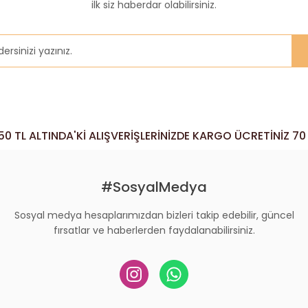
ilk siz haberdar olabilirsiniz.
MUSL
Y P MUSLUK KAZAN ARDAŞ
1.000,00 TL
HEESECAKE(10 DİLİM)
50 TL ALTINDA'Kİ ALIŞVERİŞLERİNİZDE KARGO ÜCRETİNİZ 70
50 TL
#SosyalMedya
Sosyal medya hesaplarımızdan bizleri takip edebilir, güncel
fırsatlar ve haberlerden faydalanabilirsiniz.