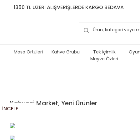
1350 TL ÜZERİ ALIŞVERİŞLERDE KARGO BEDAVA
Masa Örtüleri
Kahve Grubu
Tek İçimlik
Oyun 
Meyve Özleri
Kahveci Market, Yeni Ürünler
İNCELE
SICAK
MEYVE
İNCELE
ÖZLERİ
KOZA
YENİ
OKEY
TEK