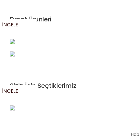
Fırsat Ürünleri
İNCELE
Sizin İçin Seçtiklerimiz
İNCELE
KÖKEL KAHVE KREMASI 
YENİ
110,00 TL
Hab