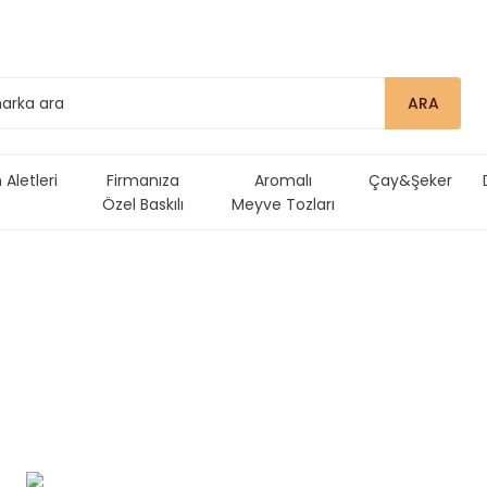
ARA
Aletleri
Firmanıza
Aromalı
Çay&Şeker
Özel Baskılı
Meyve Tozları
Ürünler
SÜTLÜ
MEYVE
İNCELE
ÖZ
YENİ
TAVLA