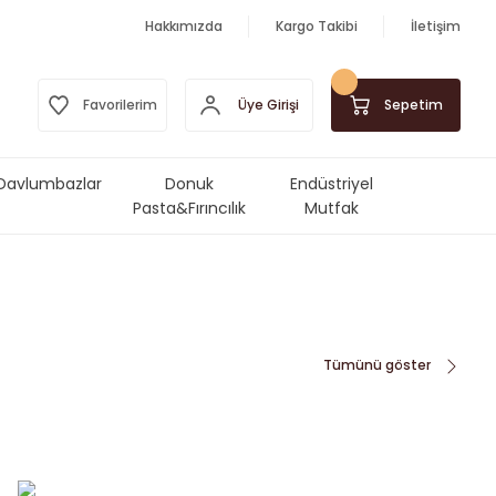
Hakkımızda
Kargo Takibi
İletişim
Üye Girişi
Favorilerim
Sepetim
Davlumbazlar
Donuk
Endüstriyel
Pasta&Fırıncılık
Mutfak
Ürünleri
Makinalar&Ekipmanlar
Tümünü göster
BİTKİ
İNCELE
ÇAYLARI
YENİ
YENİ
OYUN