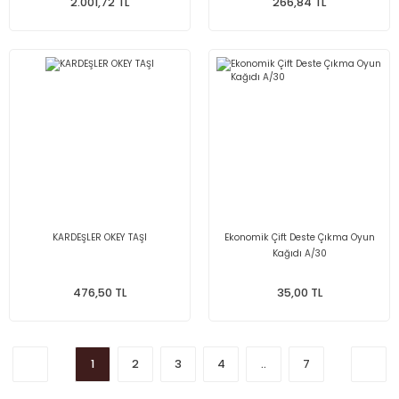
2.001,72 TL
266,84 TL
KARDEŞLER OKEY TAŞI
Ekonomik Çift Deste Çıkma Oyun
Kağıdı A/30
476,50 TL
35,00 TL
1
2
3
4
..
7