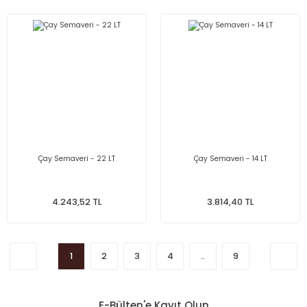
Çay Semaveri - 22 LT
Çay Semaveri - 14 LT
4.243,52 TL
3.814,40 TL
1
2
3
4
..
9
E-Bülten'e Kayıt Olun