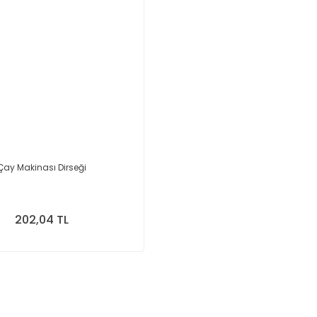
Çay Makinası Dirseği
202,04 TL