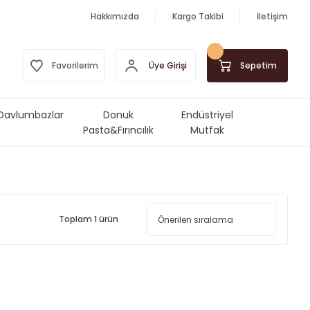
Hakkımızda
Kargo Takibi
İletişim
Üye Girişi
Favorilerim
Sepetim
Davlumbazlar
Donuk
Endüstriyel
Pasta&Fırıncılık
Mutfak
Ürünleri
Makinalar&Ekipmanlar
Toplam 1 ürün