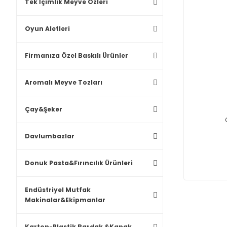
Tek İçimlik Meyve Özleri
Oyun Aletleri
Firmanıza Özel Baskılı Ürünler
Aromalı Meyve Tozları
Çay&Şeker
Davlumbazlar
Donuk Pasta&Fırıncılık Ürünleri
Endüstriyel Mutfak
Makinalar&Ekipmanlar
Karton-Plastik Bardak &Kapak