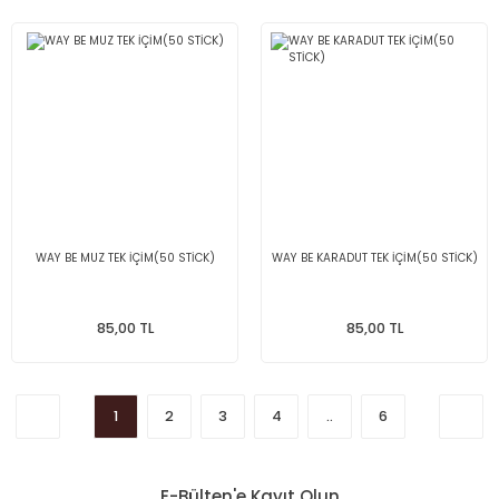
WAY BE MUZ TEK İÇİM(50 STİCK)
WAY BE KARADUT TEK İÇİM(50 STİCK)
85,00 TL
85,00 TL
1
2
3
4
..
6
E-Bülten'e Kayıt Olun