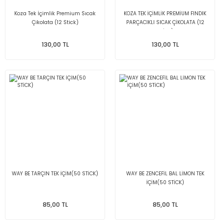
Koza Tek İçimlik Premium Sıcak
KOZA TEK İÇİMLİK PREMİUM FINDIK
Çikolata (12 Stick)
PARÇACIKLI SICAK ÇİKOLATA (12
STİCK)
130,00 TL
130,00 TL
WAY BE TARÇIN TEK İÇİM(50 STİCK)
WAY BE ZENCEFİL BAL LİMON TEK
İÇİM(50 STİCK)
85,00 TL
85,00 TL