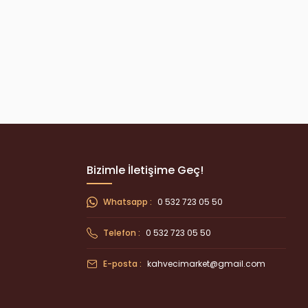
Bizimle İletişime Geç!
Whatsapp :
0 532 723 05 50
Telefon :
0 532 723 05 50
E-posta :
kahvecimarket@gmail.com