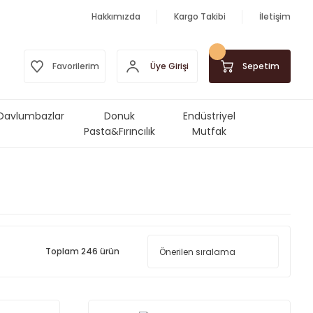
Hakkımızda
Kargo Takibi
İletişim
Üye Girişi
Favorilerim
Sepetim
Davlumbazlar
Donuk
Endüstriyel
Pasta&Fırıncılık
Mutfak
Ürünleri
Makinalar&Ekipmanlar
Toplam 246 ürün