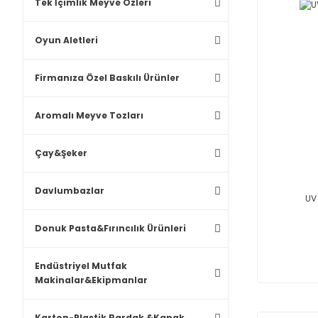
Tek İçimlik Meyve Özleri
Oyun Aletleri
Firmanıza Özel Baskılı Ürünler
Aromalı Meyve Tozları
Çay&Şeker
Davlumbazlar
UV
Donuk Pasta&Fırıncılık Ürünleri
Endüstriyel Mutfak
Makinalar&Ekipmanlar
Karton-Plastik Bardak &Kapak