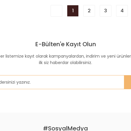
1
2
3
4
E-Bülten'e Kayıt Olun
er listemize kayıt olarak kampanyalardan, indirim ve yeni ürünle
ilk siz haberdar olabilirsiniz.
#SosyalMedya