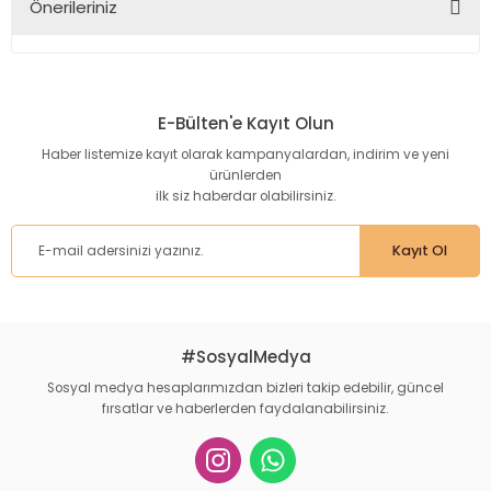
Önerileriniz
Yorum Yaz
Bu ürünün fiyat bilgisi, resim, ürün açıklamalarında ve diğer
konularda yetersiz gördüğünüz noktaları öneri formunu
kullanarak tarafımıza iletebilirsiniz.
E-Bülten'e Kayıt Olun
Görüş ve önerileriniz için teşekkür ederiz.
Haber listemize kayıt olarak kampanyalardan, indirim ve yeni
ürünlerden
Ürün resmi kalitesiz, bozuk veya görüntülenemiyor.
ilk siz haberdar olabilirsiniz.
Ürün açıklamasında eksik bilgiler bulunuyor.
Ürün bilgilerinde hatalar bulunuyor.
Kayıt Ol
Ürün fiyatı diğer sitelerden daha pahalı.
Bu ürüne benzer farklı alternatifler olmalı.
#SosyalMedya
Sosyal medya hesaplarımızdan bizleri takip edebilir, güncel
fırsatlar ve haberlerden faydalanabilirsiniz.
Gönder