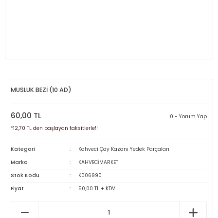
MUSLUK BEZİ (10 AD)
60,00 TL
0 - Yorum Yap
*12,70 TL den başlayan taksitlerle!!
Kategori
Kahveci Çay Kazanı Yedek Parçaları
Marka
KAHVECİMARKET
Stok Kodu
K006990
Fiyat
50,00 TL + KDV