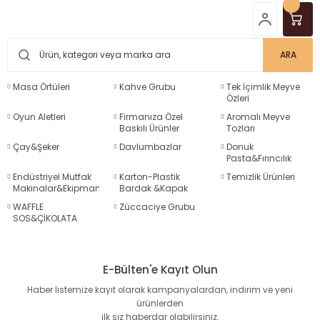
ARA
Masa Örtüleri
Kahve Grubu
Tek İçimlik Meyve
Özleri
Oyun Aletleri
Firmanıza Özel
Aromalı Meyve
Baskılı Ürünler
Tozları
Çay&Şeker
Davlumbazlar
Donuk
Pasta&Fırıncılık
Ürünleri
Endüstriyel Mutfak
Karton-Plastik
Temizlik Ürünleri
Makinalar&Ekipmanlar
Bardak &Kapak
WAFFLE
Züccaciye Grubu
SOS&ÇİKOLATA
E-Bülten'e Kayıt Olun
Haber listemize kayıt olarak kampanyalardan, indirim ve yeni
ürünlerden
ilk siz haberdar olabilirsiniz.