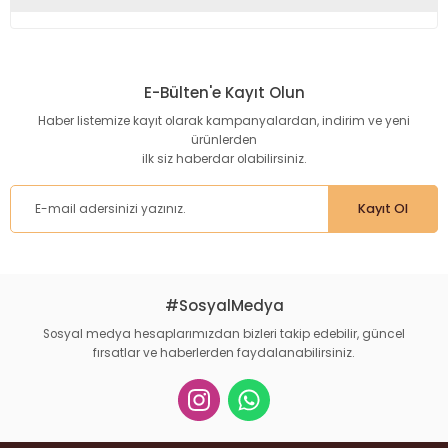
Bu ürünün fiyat bilgisi, resim, ürün açıklamalarında ve diğer
konularda yetersiz gördüğünüz noktaları öneri formunu
kullanarak tarafımıza iletebilirsiniz.
E-Bülten'e Kayıt Olun
Görüş ve önerileriniz için teşekkür ederiz.
Haber listemize kayıt olarak kampanyalardan, indirim ve yeni
ürünlerden
Ürün resmi kalitesiz, bozuk veya görüntülenemiyor.
ilk siz haberdar olabilirsiniz.
Ürün açıklamasında eksik bilgiler bulunuyor.
Ürün bilgilerinde hatalar bulunuyor.
Kayıt Ol
Ürün fiyatı diğer sitelerden daha pahalı.
Bu ürüne benzer farklı alternatifler olmalı.
#SosyalMedya
Sosyal medya hesaplarımızdan bizleri takip edebilir, güncel
fırsatlar ve haberlerden faydalanabilirsiniz.
Gönder