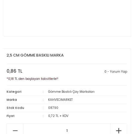
2,5 CM GÖMME BASKILI MARKA
0,86 TL
0 - Yorum Yap
*0,18 TL den başlayan taksitlerle!!
Kategori
Gömme Baskılı Çay Markaları
Marka
KAHVECİMARKET
Stok Kodu
08790
Fiyat
0,72 TL + KDV