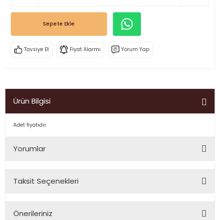
Sepete Ekle
Tavsiye Et
Fiyat Alarmı
Yorum Yap
Ürün Bilgisi
Adet fiyatıdır.
Yorumlar
Taksit Seçenekleri
Bu ürüne ilk yorumu siz yapın!
Önerileriniz
Yorum Yaz