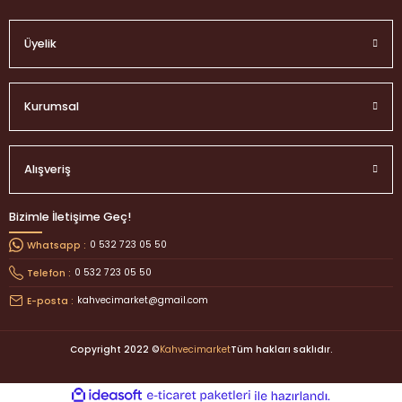
Üyelik
Kurumsal
Alışveriş
Bizimle İletişime Geç!
0 532 723 05 50
Whatsapp :
0 532 723 05 50
Telefon :
kahvecimarket@gmail.com
E-posta :
Copyright 2022 ©
Kahvecimarket
Tüm hakları saklıdır.
ideasoft
ile
e-