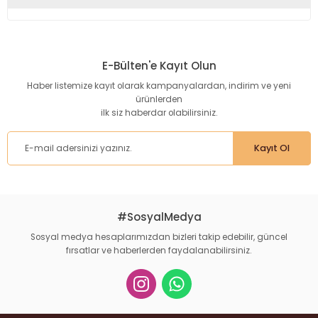
Bu ürünün fiyat bilgisi, resim, ürün açıklamalarında ve diğer
konularda yetersiz gördüğünüz noktaları öneri formunu
kullanarak tarafımıza iletebilirsiniz.
E-Bülten'e Kayıt Olun
Görüş ve önerileriniz için teşekkür ederiz.
Haber listemize kayıt olarak kampanyalardan, indirim ve yeni
ürünlerden
Ürün resmi kalitesiz, bozuk veya görüntülenemiyor.
ilk siz haberdar olabilirsiniz.
Ürün açıklamasında eksik bilgiler bulunuyor.
Ürün bilgilerinde hatalar bulunuyor.
Kayıt Ol
Ürün fiyatı diğer sitelerden daha pahalı.
Bu ürüne benzer farklı alternatifler olmalı.
#SosyalMedya
Sosyal medya hesaplarımızdan bizleri takip edebilir, güncel
fırsatlar ve haberlerden faydalanabilirsiniz.
Gönder