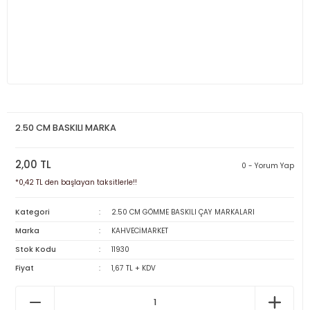
2.50 CM BASKILI MARKA
2,00 TL
0 - Yorum Yap
*0,42 TL den başlayan taksitlerle!!
Kategori
2.50 CM GÖMME BASKILI ÇAY MARKALARI
Marka
KAHVECİMARKET
Stok Kodu
11930
Fiyat
1,67 TL + KDV