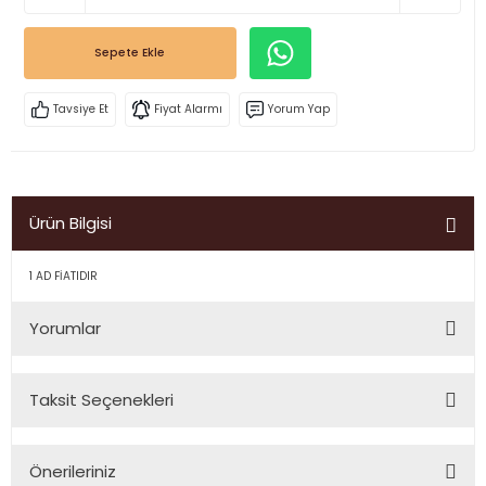
Sepete Ekle
Tavsiye Et
Fiyat Alarmı
Yorum Yap
Ürün Bilgisi
1 AD FİATIDIR
Yorumlar
Taksit Seçenekleri
Bu ürüne ilk yorumu siz yapın!
Önerileriniz
Yorum Yaz