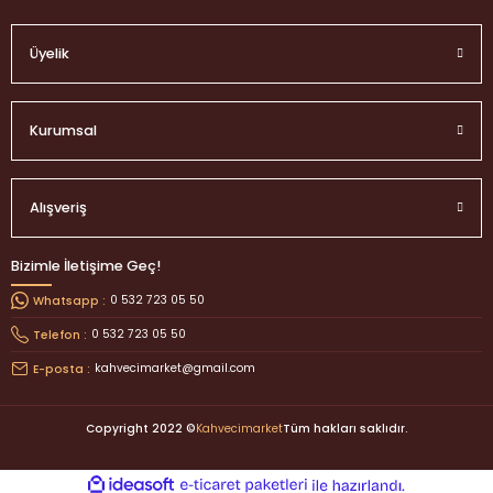
Üyelik
Kurumsal
Alışveriş
Bizimle İletişime Geç!
0 532 723 05 50
Whatsapp :
0 532 723 05 50
Telefon :
kahvecimarket@gmail.com
E-posta :
Copyright 2022 ©
Kahvecimarket
Tüm hakları saklıdır.
ideasoft
ile
e-