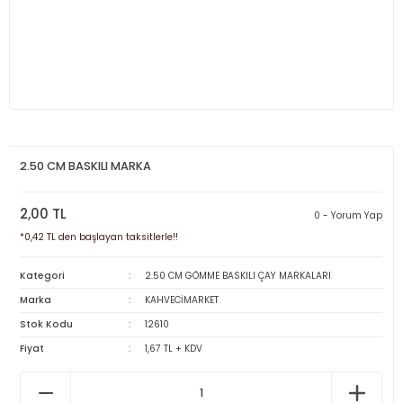
2.50 CM BASKILI MARKA
2,00 TL
0 - Yorum Yap
*0,42 TL den başlayan taksitlerle!!
Kategori
2.50 CM GÖMME BASKILI ÇAY MARKALARI
Marka
KAHVECİMARKET
Stok Kodu
12610
Fiyat
1,67 TL + KDV