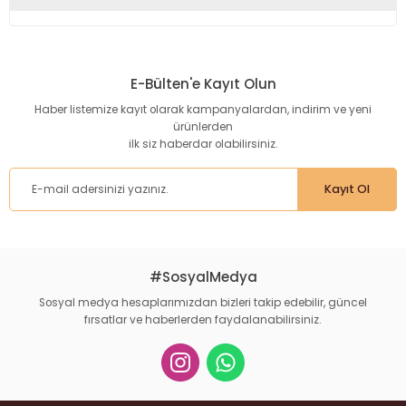
Bu ürünün fiyat bilgisi, resim, ürün açıklamalarında ve diğer
konularda yetersiz gördüğünüz noktaları öneri formunu
kullanarak tarafımıza iletebilirsiniz.
E-Bülten'e Kayıt Olun
Görüş ve önerileriniz için teşekkür ederiz.
Haber listemize kayıt olarak kampanyalardan, indirim ve yeni
ürünlerden
Ürün resmi kalitesiz, bozuk veya görüntülenemiyor.
ilk siz haberdar olabilirsiniz.
Ürün açıklamasında eksik bilgiler bulunuyor.
Ürün bilgilerinde hatalar bulunuyor.
Kayıt Ol
Ürün fiyatı diğer sitelerden daha pahalı.
Bu ürüne benzer farklı alternatifler olmalı.
#SosyalMedya
Sosyal medya hesaplarımızdan bizleri takip edebilir, güncel
fırsatlar ve haberlerden faydalanabilirsiniz.
Gönder