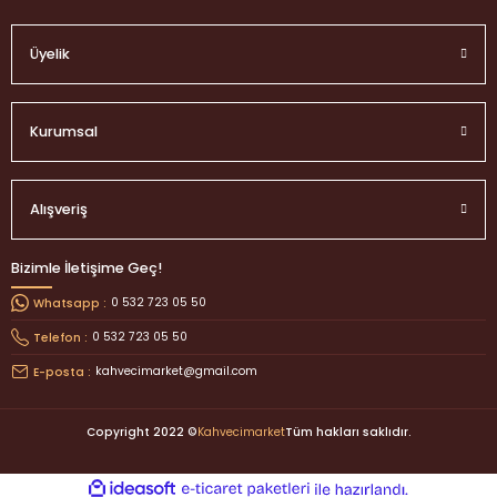
Üyelik
Kurumsal
Alışveriş
Bizimle İletişime Geç!
0 532 723 05 50
Whatsapp :
0 532 723 05 50
Telefon :
kahvecimarket@gmail.com
E-posta :
Copyright 2022 ©
Kahvecimarket
Tüm hakları saklıdır.
ideasoft
ile
e-