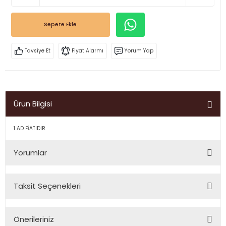
Sepete Ekle
Tavsiye Et
Fiyat Alarmı
Yorum Yap
Ürün Bilgisi
1 AD FİATIDIR
Yorumlar
Taksit Seçenekleri
Bu ürüne ilk yorumu siz yapın!
Önerileriniz
Yorum Yaz