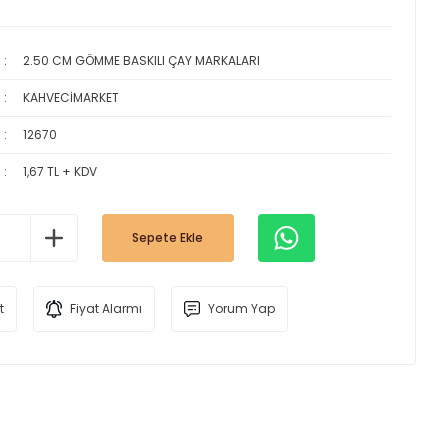
2.50 CM GÖMME BASKILI ÇAY MARKALARI
KAHVECİMARKET
12670
1,67 TL + KDV
Sepete Ekle
t
Fiyat Alarmı
Yorum Yap