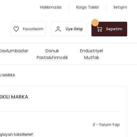
Hakkımızda
Kargo Takibi
İletişim
Üye Girişi
Favorilerim
Sepetim
Davlumbazlar
Donuk
Endüstriyel
Pasta&Fırıncılık
Mutfak
Ürünleri
Makinalar&Ekipmanlar
LI MARKA
SKILI MARKA
0 - Yorum Yap
layan taksitlerle!!