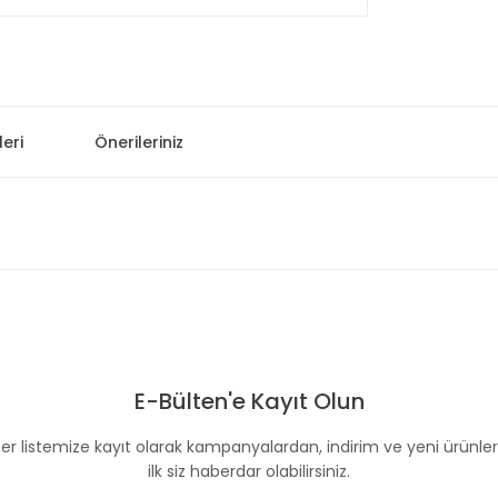
eri
Önerileriniz
 konularda yetersiz gördüğünüz noktaları öneri formunu kullanarak taraf
Bu ürüne ilk yorumu siz yapın!
E-Bülten'e Kayıt Olun
Yorum Yaz
er listemize kayıt olarak kampanyalardan, indirim ve yeni ürünle
ilk siz haberdar olabilirsiniz.