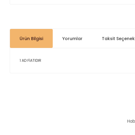
Ürün Bilgisi
Yorumlar
Taksit Seçenekl
1 AD FİATIDIR
Bu ürünün fiyat bilgisi, resim, ürün açıklamalarında ve diğer
Görüş ve önerileriniz için teşekkür ederiz.
Ürün resmi kalitesiz, bozuk veya görüntülenemiyor.
Ürün açıklamasında eksik bilgiler bulunuyor.
Hab
Ürün bilgilerinde hatalar bulunuyor.
Ürün fiyatı diğer sitelerden daha pahalı.