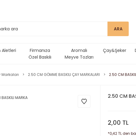
ARA
Aletleri
Firmanıza
Aromalı
Çay&Şeker
Özel Baskılı
Meyve Tozları
Ürünler
 Markaları
2.50 CM GÖMME BASKILI ÇAY MARKALARI
2.50 CM BASKI
2.50 CM BA
2,00 TL
*0,42 TL den baş