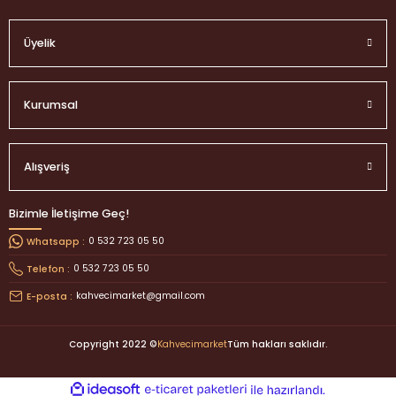
Üyelik
Kurumsal
Alışveriş
Bizimle İletişime Geç!
0 532 723 05 50
Whatsapp :
0 532 723 05 50
Telefon :
kahvecimarket@gmail.com
E-posta :
Copyright 2022 ©
Kahvecimarket
Tüm hakları saklıdır.
ideasoft
ile
e-