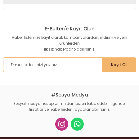
Bu ürünün fiyat bilgisi, resim, ürün açıklamalarında ve diğer
konularda yetersiz gördüğünüz noktaları öneri formunu
kullanarak tarafımıza iletebilirsiniz.
E-Bülten'e Kayıt Olun
Görüş ve önerileriniz için teşekkür ederiz.
Haber listemize kayıt olarak kampanyalardan, indirim ve yeni
ürünlerden
Ürün resmi kalitesiz, bozuk veya görüntülenemiyor.
ilk siz haberdar olabilirsiniz.
Ürün açıklamasında eksik bilgiler bulunuyor.
Ürün bilgilerinde hatalar bulunuyor.
Kayıt Ol
Ürün fiyatı diğer sitelerden daha pahalı.
Bu ürüne benzer farklı alternatifler olmalı.
#SosyalMedya
Sosyal medya hesaplarımızdan bizleri takip edebilir, güncel
fırsatlar ve haberlerden faydalanabilirsiniz.
Gönder