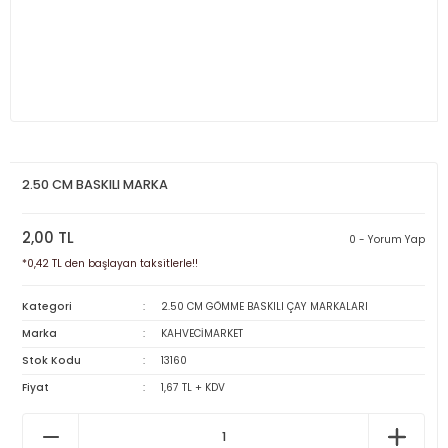
2.50 CM BASKILI MARKA
2,00 TL
0 - Yorum Yap
*0,42 TL den başlayan taksitlerle!!
Kategori
2.50 CM GÖMME BASKILI ÇAY MARKALARI
Marka
KAHVECİMARKET
Stok Kodu
13160
Fiyat
1,67 TL + KDV