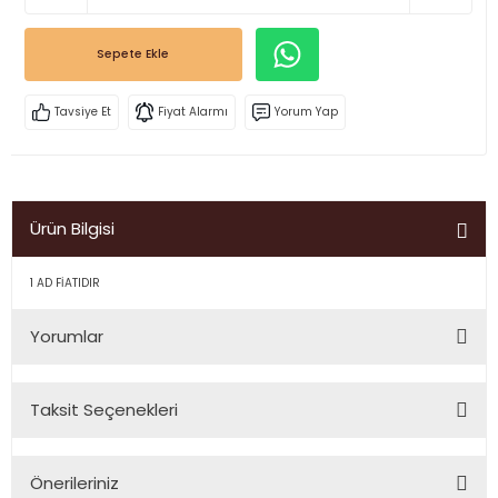
Sepete Ekle
Tavsiye Et
Fiyat Alarmı
Yorum Yap
Ürün Bilgisi
1 AD FİATIDIR
Yorumlar
Taksit Seçenekleri
Bu ürüne ilk yorumu siz yapın!
Önerileriniz
Yorum Yaz