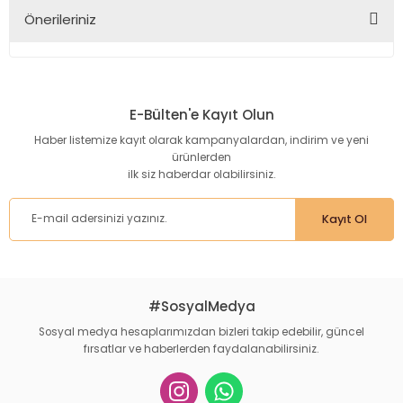
Önerileriniz
Yorum Yaz
Bu ürünün fiyat bilgisi, resim, ürün açıklamalarında ve diğer
konularda yetersiz gördüğünüz noktaları öneri formunu
kullanarak tarafımıza iletebilirsiniz.
E-Bülten'e Kayıt Olun
Görüş ve önerileriniz için teşekkür ederiz.
Haber listemize kayıt olarak kampanyalardan, indirim ve yeni
ürünlerden
Ürün resmi kalitesiz, bozuk veya görüntülenemiyor.
ilk siz haberdar olabilirsiniz.
Ürün açıklamasında eksik bilgiler bulunuyor.
Ürün bilgilerinde hatalar bulunuyor.
Kayıt Ol
Ürün fiyatı diğer sitelerden daha pahalı.
Bu ürüne benzer farklı alternatifler olmalı.
#SosyalMedya
Sosyal medya hesaplarımızdan bizleri takip edebilir, güncel
fırsatlar ve haberlerden faydalanabilirsiniz.
Gönder