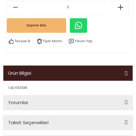
Sepete Ekle
Tavsiye Et
Fiyat Alarmı
Yorum Yap
Ürün Bilgisi
1 AD FİATIDIR
Yorumlar
Taksit Seçenekleri
Bu ürüne ilk yorumu siz yapın!