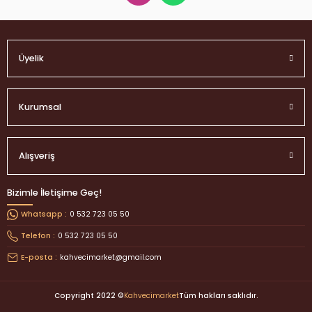
Üyelik
Kurumsal
Alışveriş
Bizimle İletişime Geç!
0 532 723 05 50
Whatsapp :
0 532 723 05 50
Telefon :
kahvecimarket@gmail.com
E-posta :
Copyright 2022 ©
Kahvecimarket
Tüm hakları saklıdır.