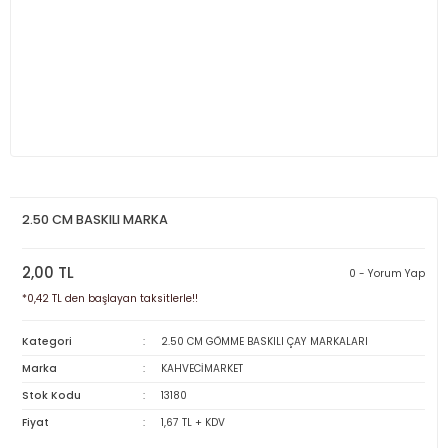
2.50 CM BASKILI MARKA
2,00 TL
0 - Yorum Yap
*0,42 TL den başlayan taksitlerle!!
Kategori
2.50 CM GÖMME BASKILI ÇAY MARKALARI
Marka
KAHVECİMARKET
Stok Kodu
13180
Fiyat
1,67 TL + KDV