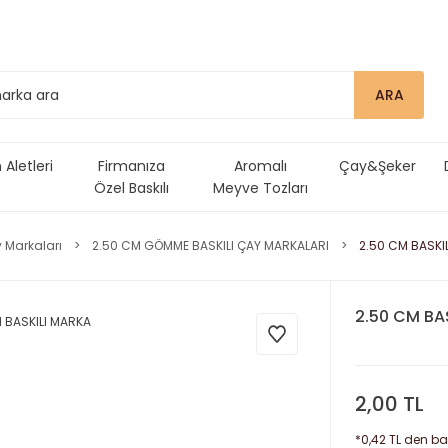
ARA
Aletleri
Firmanıza
Aromalı
Çay&Şeker
Özel Baskılı
Meyve Tozları
Ürünler
 Markaları
2.50 CM GÖMME BASKILI ÇAY MARKALARI
2.50 CM BASKI
2.50 CM BA
2,00 TL
*0,42 TL den baş