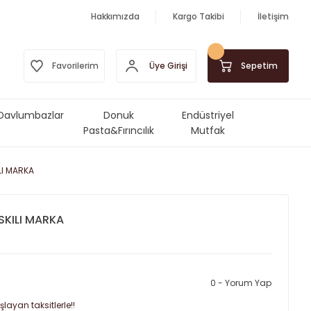
Hakkımızda
Kargo Takibi
İletişim
Üye Girişi
Favorilerim
Sepetim
Davlumbazlar
Donuk
Endüstriyel
Pasta&Fırıncılık
Mutfak
Ürünleri
Makinalar&Ekipmanlar
LI MARKA
SKILI MARKA
0 - Yorum Yap
layan taksitlerle!!