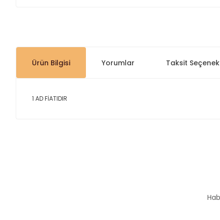
Ürün Bilgisi
Yorumlar
Taksit Seçenekl
1 AD FİATIDIR
Bu ürünün fiyat bilgisi, resim, ürün açıklamalarında ve diğer
Görüş ve önerileriniz için teşekkür ederiz.
Ürün resmi kalitesiz, bozuk veya görüntülenemiyor.
Ürün açıklamasında eksik bilgiler bulunuyor.
Hab
Ürün bilgilerinde hatalar bulunuyor.
Ürün fiyatı diğer sitelerden daha pahalı.