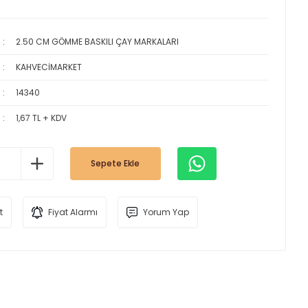
2.50 CM GÖMME BASKILI ÇAY MARKALARI
KAHVECİMARKET
14340
1,67 TL + KDV
Sepete Ekle
t
Fiyat Alarmı
Yorum Yap