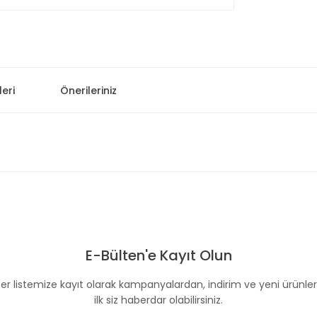
eri
Önerileriniz
 konularda yetersiz gördüğünüz noktaları öneri formunu kullanarak taraf
Bu ürüne ilk yorumu siz yapın!
E-Bülten'e Kayıt Olun
Yorum Yaz
er listemize kayıt olarak kampanyalardan, indirim ve yeni ürünle
ilk siz haberdar olabilirsiniz.