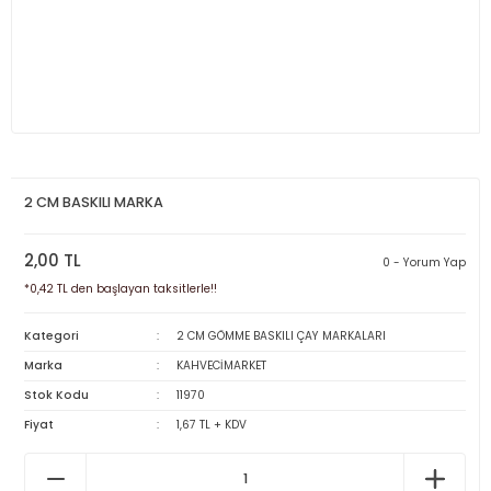
2 CM BASKILI MARKA
2,00 TL
0 - Yorum Yap
*0,42 TL den başlayan taksitlerle!!
Kategori
2 CM GÖMME BASKILI ÇAY MARKALARI
Marka
KAHVECİMARKET
Stok Kodu
11970
Fiyat
1,67 TL + KDV