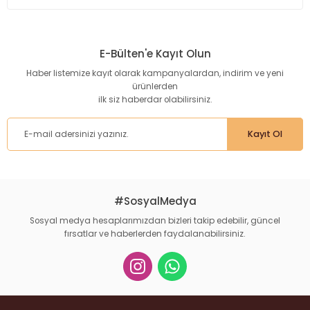
Bu ürünün fiyat bilgisi, resim, ürün açıklamalarında ve diğer
konularda yetersiz gördüğünüz noktaları öneri formunu
kullanarak tarafımıza iletebilirsiniz.
E-Bülten'e Kayıt Olun
Görüş ve önerileriniz için teşekkür ederiz.
Haber listemize kayıt olarak kampanyalardan, indirim ve yeni
ürünlerden
Ürün resmi kalitesiz, bozuk veya görüntülenemiyor.
ilk siz haberdar olabilirsiniz.
Ürün açıklamasında eksik bilgiler bulunuyor.
Ürün bilgilerinde hatalar bulunuyor.
Kayıt Ol
Ürün fiyatı diğer sitelerden daha pahalı.
Bu ürüne benzer farklı alternatifler olmalı.
#SosyalMedya
Sosyal medya hesaplarımızdan bizleri takip edebilir, güncel
fırsatlar ve haberlerden faydalanabilirsiniz.
Gönder