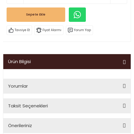
Sepete Ekle
Tavsiye Et
Fiyat Alarmı
Yorum Yap
Ürün Bilgisi
Yorumlar
Taksit Seçenekleri
Bu ürüne ilk yorumu siz yapın!
Önerileriniz
Yorum Yaz