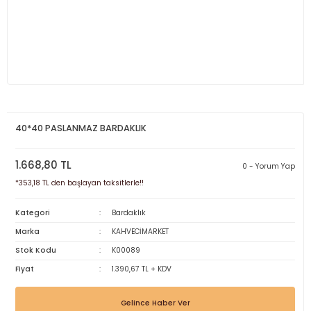
40*40 PASLANMAZ BARDAKLIK
1.668,80 TL
0 - Yorum Yap
*353,18 TL den başlayan taksitlerle!!
Kategori
Bardaklık
Marka
KAHVECİMARKET
Stok Kodu
K00089
Fiyat
1.390,67 TL + KDV
Gelince Haber Ver