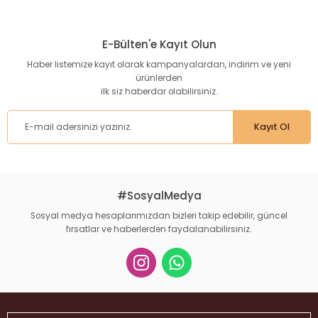
Bu ürünün fiyat bilgisi, resim, ürün açıklamalarında ve diğer
konularda yetersiz gördüğünüz noktaları öneri formunu
kullanarak tarafımıza iletebilirsiniz.
E-Bülten'e Kayıt Olun
Görüş ve önerileriniz için teşekkür ederiz.
Haber listemize kayıt olarak kampanyalardan, indirim ve yeni
ürünlerden
Ürün resmi kalitesiz, bozuk veya görüntülenemiyor.
ilk siz haberdar olabilirsiniz.
Ürün açıklamasında eksik bilgiler bulunuyor.
Ürün bilgilerinde hatalar bulunuyor.
Kayıt Ol
Ürün fiyatı diğer sitelerden daha pahalı.
Bu ürüne benzer farklı alternatifler olmalı.
#SosyalMedya
Sosyal medya hesaplarımızdan bizleri takip edebilir, güncel
fırsatlar ve haberlerden faydalanabilirsiniz.
Gönder