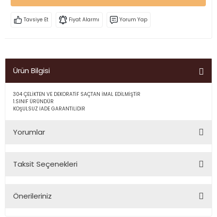
Tavsiye Et
Fiyat Alarmı
Yorum Yap
Ürün Bilgisi
304 ÇELİKTEN VE DEKORATİF SAÇTAN İMAL EDİLMİŞTİR
1.SINIF ÜRÜNDÜR
KOŞULSUZ İADE GARANTİLİDİR
Yorumlar
Taksit Seçenekleri
Bu ürüne ilk yorumu siz yapın!
Önerileriniz
Yorum Yaz