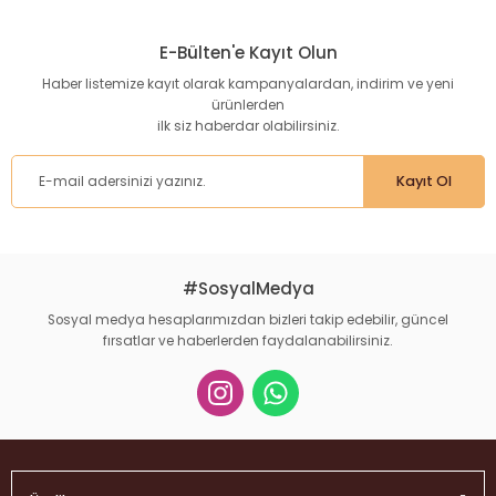
konularda yetersiz gördüğünüz noktaları öneri formunu
kullanarak tarafımıza iletebilirsiniz.
E-Bülten'e Kayıt Olun
Görüş ve önerileriniz için teşekkür ederiz.
Haber listemize kayıt olarak kampanyalardan, indirim ve yeni
ürünlerden
Ürün resmi kalitesiz, bozuk veya görüntülenemiyor.
ilk siz haberdar olabilirsiniz.
Ürün açıklamasında eksik bilgiler bulunuyor.
Ürün bilgilerinde hatalar bulunuyor.
Kayıt Ol
Ürün fiyatı diğer sitelerden daha pahalı.
Bu ürüne benzer farklı alternatifler olmalı.
#SosyalMedya
Sosyal medya hesaplarımızdan bizleri takip edebilir, güncel
fırsatlar ve haberlerden faydalanabilirsiniz.
Gönder