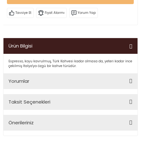
Tavsiye Et
Fiyat Alarmı
Yorum Yap
Ürün Bilgisi
Espresso, koyu kavrulmuş, Türk Kahvesi kadar olmasa da, yeteri kadar ince
çekilmiş İtalya'ya özgü bir kahve türüdür.
Yorumlar
Taksit Seçenekleri
Bu ürüne ilk yorumu siz yapın!
Önerileriniz
Yorum Yaz
Bu ürünün fiyat bilgisi, resim, ürün açıklamalarında ve diğer