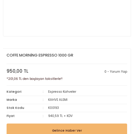
COFFE MORNİNG ESPRESSO 1000 GR
950,00 TL
0 - Yorum Yap
*201,06 TL den başlayan taksitlerle!!
Kategori
Espresso Kahveler
Marka
KAHVE ALEMİ
Stok Kodu
K00193
Fiyat
940,59 TL + KDV
Gelince Haber Ver