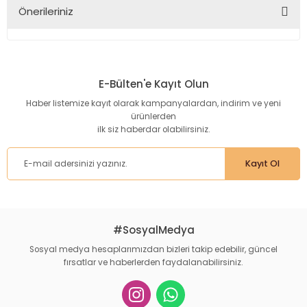
Acil
Önerileriniz
Yurt disina gonderiyormusunuz ?
Bu ürünün fiyat bilgisi, resim, ürün açıklamalarında ve diğer
Feyyaz Atak | 04/06/2014
konularda yetersiz gördüğünüz noktaları öneri formunu
kullanarak tarafımıza iletebilirsiniz.
E-Bülten'e Kayıt Olun
Görüş ve önerileriniz için teşekkür ederiz.
Yorum Yaz
Haber listemize kayıt olarak kampanyalardan, indirim ve yeni
ürünlerden
Ürün resmi kalitesiz, bozuk veya görüntülenemiyor.
ilk siz haberdar olabilirsiniz.
Ürün açıklamasında eksik bilgiler bulunuyor.
Ürün bilgilerinde hatalar bulunuyor.
Kayıt Ol
Ürün fiyatı diğer sitelerden daha pahalı.
Bu ürüne benzer farklı alternatifler olmalı.
#SosyalMedya
Sosyal medya hesaplarımızdan bizleri takip edebilir, güncel
fırsatlar ve haberlerden faydalanabilirsiniz.
Gönder