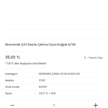
Ekonomik Çift Deste Çıkma Oyun Kağıdı A/30
35,00 TL
5 - Yorum Yap
*7,41 TL den başlayan taksitlerle!!
Kategori
EKONOMİK ÇIKMA OYUN KAĞITLARI
Marka
STAR
Stok Kodu
K00147
Fiyat
29,17 TL + KDV