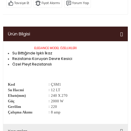
Tavsiye Et
Fiyat Alarmı
Yorum Yap
Ürün Bilgisi
ELEGANCE MODEL ÖZELLİKLERİ
Su Bittiğinde Işıklı İkaz
Rezistansı Koruyan Devre Kesici
Özel Pleyt Rezistanslı
Kod
:
ÇSM1
Su Hacmi
:
12 LT
Ebatı(mm)
:
240 X 270
Güç
:
2000 W
Gerilim
:
220
Çalışma Akımı
:
8 amp