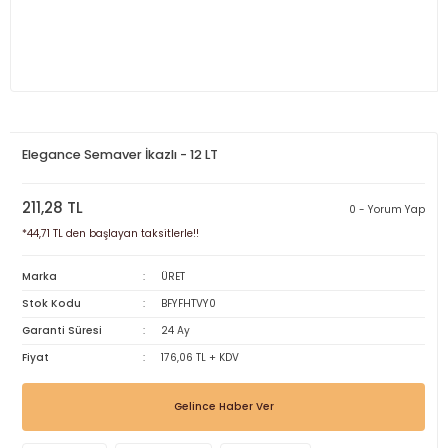
Elegance Semaver İkazlı - 12 LT
211,28 TL
0 - Yorum Yap
*44,71 TL den başlayan taksitlerle!!
Marka
ÜRET
Stok Kodu
BFYFHTVY0
Garanti Süresi
24 Ay
Fiyat
176,06 TL + KDV
Gelince Haber Ver