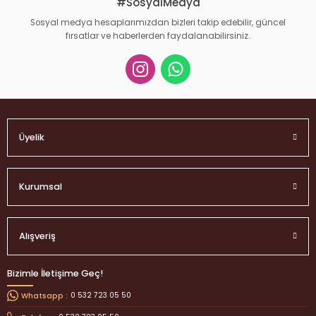
#SosyalMedya
Sosyal medya hesaplarımızdan bizleri takip edebilir, güncel
fırsatlar ve haberlerden faydalanabilirsiniz.
Gönder
Üyelik
Kurumsal
Alışveriş
Bizimle İletişime Geç!
0 532 723 05 50
Whatsapp :