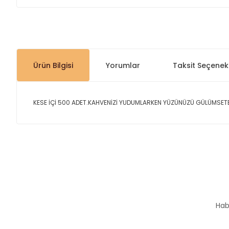
Ürün Bilgisi
Yorumlar
Taksit Seçenekl
KESE İÇİ 500 ADET.KAHVENİZİ YUDUMLARKEN YÜZÜNÜZÜ GÜLÜMSETE
Bu ürünün fiyat bilgisi, resim, ürün açıklamalarında ve diğer
Görüş ve önerileriniz için teşekkür ederiz.
Ürün resmi kalitesiz, bozuk veya görüntülenemiyor.
Ürün açıklamasında eksik bilgiler bulunuyor.
Hab
Ürün bilgilerinde hatalar bulunuyor.
Ürün fiyatı diğer sitelerden daha pahalı.