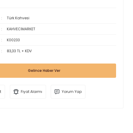
Türk Kahvesi
KAHVECİMARKET
K00233
83,33 TL + KDV
Gelince Haber Ver
t
Fiyat Alarmı
Yorum Yap