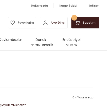
Hakkımızda
Kargo Takibi
İletişim
Üye Girişi
Favorilerim
Sepetim
Davlumbazlar
Donuk
Endüstriyel
Pasta&Fırıncılık
Mutfak
Ürünleri
Makinalar&Ekipmanlar
0 - Yorum Yap
şlayan taksitlerle!!