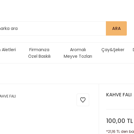
ARA
Aletleri
Firmanıza
Aromalı
Çay&Şeker
Özel Baskılı
Meyve Tozları
Ürünler
KAHVE FALI
100,00 TL
*21,16 TL den ba