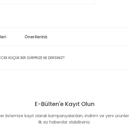
eri
Önerileriniz
CEK KÜÇÜK BİR SÜRPRİZE NE DERSİNİZ?
 konularda yetersiz gördüğünüz noktaları öneri formunu kullanarak taraf
Bu ürüne ilk yorumu siz yapın!
E-Bülten'e Kayıt Olun
Yorum Yaz
er listemize kayıt olarak kampanyalardan, indirim ve yeni ürünle
ilk siz haberdar olabilirsiniz.