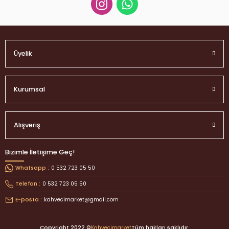
Üyelik
Kurumsal
Alışveriş
Bizimle İletişime Geç!
0 532 723 05 50
Whatsapp :
0 532 723 05 50
Telefon :
kahvecimarket@gmail.com
E-posta :
Copyright 2022 ©
Kahvecimarket
Tüm hakları saklıdır.