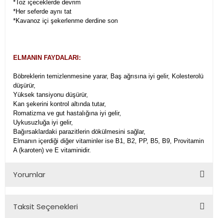
*Toz içeceklerde devrim
*Her seferde aynı tat
*Kavanoz içi şekerlenme derdine son
ELMANIN FAYDALARI:
Böbreklerin temizlenmesine yarar, Baş ağrısına iyi gelir, Kolesterolü
düşürür,
Yüksek tansiyonu düşürür,
Kan şekerini kontrol altında tutar,
Romatizma ve gut hastalığına iyi gelir,
Uykusuzluğa iyi gelir,
Bağırsaklardaki parazitlerin dökülmesini sağlar,
Elmanın içerdiği diğer vitaminler ise B1, B2, PP, B5, B9, Provitamin
A (karoten) ve E vitaminidir.
Yorumlar
Taksit Seçenekleri
Bu ürüne ilk yorumu siz yapın!