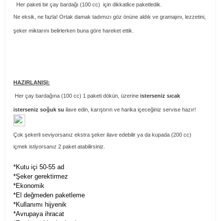
Her paketi bir çay bardağı (100 cc) için dikkatlice paketledik.
Ne eksik, ne fazla! Ortak damak tadımızı göz önüne aldık ve gramajını, lezzetini,
şeker miktarını belirlerken buna göre hareket ettik.
HAZIRLANIŞI:
Her çay bardağına (100 cc) 1 paketi dökün, üzerine
isterseniz sıcak
isterseniz soğuk su
ilave edin, karıştırın ve harika içeceğiniz servise hazır!
Çok şekerli seviyorsanız ekstra şeker ilave edebilir ya da kupada (200 cc)
içmek istiyorsanız 2 paket atabilirsiniz.
*Kutu içi 50-55 ad
*Şeker gerektirmez
*Ekonomik
*El değmeden paketleme
*Kullanımı hijyenik
*Avrupaya ihracat