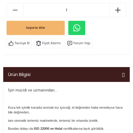
Sepete Ekle
Tavsiye Et
Fiyat Alarmı
Yorum Yap
Ürün Bilgisi
İşin mucidi ve uzmanından...
Koza tek içimlik karadut aromalı toz içeceği, el değmeden hatta neredeyse hava
bile değmeden,
tam otomatik tertemiz makinelerde, tertemiz bir ortamda ürettik.
Bundan dolayı da
ISO 22000 ve Helal
sertifikalarına layık görüldük.