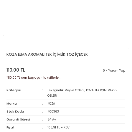
KOZA ELMA AROMALI TEK İÇİMLİK TOZ İÇECEK
110,00 TL
0 - Yorum Yap
*110,00 TL den başlayan taksitlerle!!
Kategori
Tek İçimlik Meyve Özleri
,
KOZA TEK İÇİM MEYVE
ÖZLERİ
Marka
KOZA
Stok Kodu
K00363
Garanti Süresi
24 Ay
Fiyat
108,91 TL + KDV