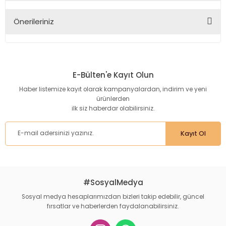
Önerileriniz
Yorum Yaz
Bu ürünün fiyat bilgisi, resim, ürün açıklamalarında ve diğer
konularda yetersiz gördüğünüz noktaları öneri formunu
kullanarak tarafımıza iletebilirsiniz.
E-Bülten'e Kayıt Olun
Görüş ve önerileriniz için teşekkür ederiz.
Haber listemize kayıt olarak kampanyalardan, indirim ve yeni
ürünlerden
Ürün resmi kalitesiz, bozuk veya görüntülenemiyor.
ilk siz haberdar olabilirsiniz.
Ürün açıklamasında eksik bilgiler bulunuyor.
Ürün bilgilerinde hatalar bulunuyor.
Kayıt Ol
Ürün fiyatı diğer sitelerden daha pahalı.
Bu ürüne benzer farklı alternatifler olmalı.
#SosyalMedya
Sosyal medya hesaplarımızdan bizleri takip edebilir, güncel
fırsatlar ve haberlerden faydalanabilirsiniz.
Gönder