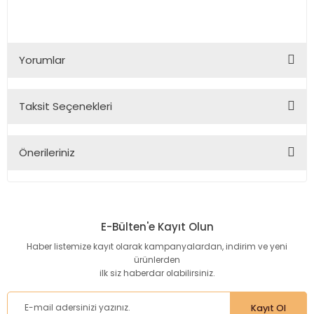
Yorumlar
Taksit Seçenekleri
Bu ürüne ilk yorumu siz yapın!
Önerileriniz
Yorum Yaz
Bu ürünün fiyat bilgisi, resim, ürün açıklamalarında ve diğer
konularda yetersiz gördüğünüz noktaları öneri formunu
kullanarak tarafımıza iletebilirsiniz.
E-Bülten'e Kayıt Olun
Görüş ve önerileriniz için teşekkür ederiz.
Haber listemize kayıt olarak kampanyalardan, indirim ve yeni
ürünlerden
Ürün resmi kalitesiz, bozuk veya görüntülenemiyor.
ilk siz haberdar olabilirsiniz.
Ürün açıklamasında eksik bilgiler bulunuyor.
Ürün bilgilerinde hatalar bulunuyor.
Kayıt Ol