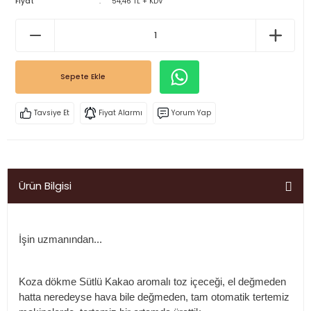
Fiyat
54,46 TL + KDV
Sepete Ekle
Tavsiye Et
Fiyat Alarmı
Yorum Yap
Ürün Bilgisi
İşin uzmanından...
Koza dökme Sütlü Kakao
aromalı toz içeceği, el değmeden
hatta neredeyse hava bile değmeden, tam otomatik tertemiz