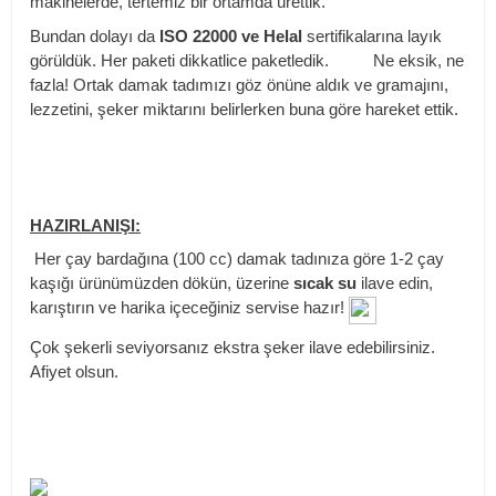
makinelerde, tertemiz bir ortamda ürettik.
Bundan dolayı da
ISO 22000 ve Helal
sertifikalarına layık
görüldük. Her paketi dikkatlice paketledik. Ne eksik, ne
fazla! Ortak damak tadımızı göz önüne aldık ve gramajını,
lezzetini, şeker miktarını belirlerken buna göre hareket ettik.
HAZIRLANIŞI:
Her çay bardağına (100 cc) damak tadınıza göre 1-2 çay
kaşığı ürünümüzden dökün, üzerine
sıcak su
ilave edin,
karıştırın ve harika içeceğiniz servise hazır!
Çok şekerli seviyorsanız ekstra şeker ilave edebilirsiniz.
Afiyet olsun.