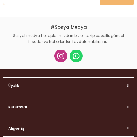
Ürün fiyatı diğer sitelerden daha pahalı.
Bu ürüne benzer farklı alternatifler olmalı.
#SosyalMedya
Sosyal medya hesaplarımızdan bizleri takip edebilir, güncel
fırsatlar ve haberlerden faydalanabilirsiniz.
Gönder
Üyelik
Kurumsal
Alışveriş