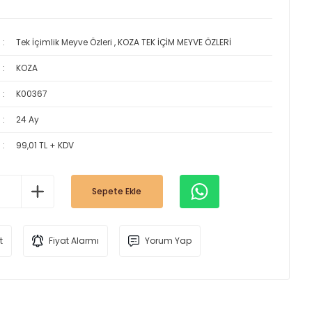
Tek İçimlik Meyve Özleri
,
KOZA TEK İÇİM MEYVE ÖZLERİ
KOZA
K00367
24 Ay
99,01 TL + KDV
Sepete Ekle
t
Fiyat Alarmı
Yorum Yap