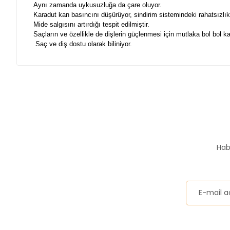
Aynı zamanda uykusuzluğa da çare oluyor.
Karadut kan basıncını düşürüyor, sindirim sistemindeki rahatsızlık
Mide salgısını artırdığı tespit edilmiştir.
Saçların ve özellikle de dişlerin güçlenmesi için mutlaka bol bol ka
Saç ve diş dostu olarak biliniyor.
Bu ürünün fiyat bilgisi, resim, ürün açıklamalarında ve diğer
Görüş ve önerileriniz için teşekkür ederiz.
süper
Ürün resmi kalitesiz, bozuk veya görüntülenemiyor.
Ürün açıklamasında eksik bilgiler bulunuyor.
Karadut süper okulun akntininde hergün içiyorum şimdi eve al
Hab
Ürün bilgilerinde hatalar bulunuyor.
Taner şen | 09/03/2013
Ürün fiyatı diğer sitelerden daha pahalı.
Bu ürüne benzer farklı alternatifler olmalı.
En iyisi
Hepsi güzel ama içlerinden en güzeli diyebilirim.
Engin Bağcı | 13/02/2010