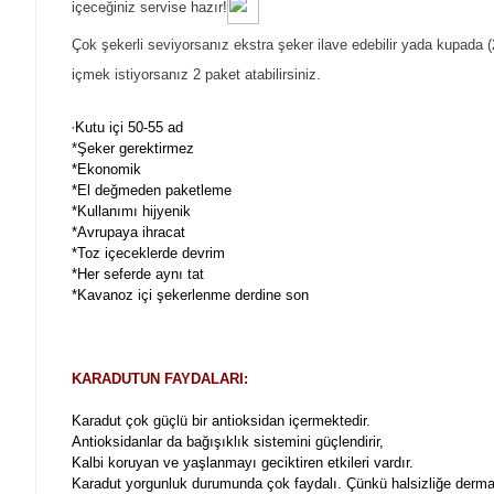
içeceğiniz servise hazır!
Çok şekerli seviyorsanız ekstra şeker ilave edebilir yada kupada 
içmek istiyorsanız 2 paket atabilirsiniz.
Kutu içi 50-55 ad
*
*Şeker gerektirmez
*Ekonomik
*El değmeden paketleme
*Kullanımı hijyenik
*Avrupaya ihracat
*Toz içeceklerde devrim
*Her seferde aynı tat
*Kavanoz içi şekerlenme derdine son
KARADUTUN FAYDALARI:
Karadut çok güçlü bir antioksidan içermektedir.
Antioksidanlar da bağışıklık sistemini güçlendirir,
Kalbi koruyan ve yaşlanmayı geciktiren etkileri vardır.
Karadut yorgunluk durumunda çok faydalı. Çünkü halsizliğe derma