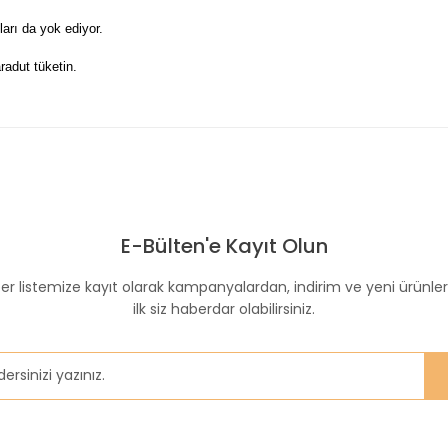
ları da yok ediyor.
radut tüketin.
 konularda yetersiz gördüğünüz noktaları öneri formunu kullanarak taraf
E-Bülten'e Kayıt Olun
acağım 2-3 kutu :)
er listemize kayıt olarak kampanyalardan, indirim ve yeni ürünle
ilk siz haberdar olabilirsiniz.