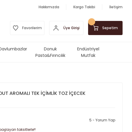
Hakkımızda
Kargo Takibi
İletişim
Üye Girişi
Favorilerim
Sepetim
Davlumbazlar
Donuk
Endüstriyel
Pasta&Fırıncılık
Mutfak
Ürünleri
Makinalar&Ekipmanlar
UT AROMALI TEK İÇİMLİK TOZ İÇECEK
5 - Yorum Yap
aşlayan taksitlerle!!