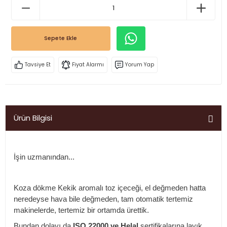
Sepete Ekle
Tavsiye Et
Fiyat Alarmı
Yorum Yap
Ürün Bilgisi
İşin uzmanından...
Koza dökme
Kekik
aromalı toz içeceği, el değmeden hatta
neredeyse hava bile değmeden, tam otomatik tertemiz
makinelerde, tertemiz bir ortamda ürettik.
Bundan dolayı da
ISO 22000 ve Helal
sertifikalarına layık