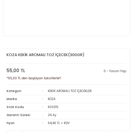
KOZA KEKİK AROMALI TOZ İÇECEK(300GR)
55,00 TL
0 - Yorum Yap
*55,00 TL den başlayan taksitlerle!!
Kategori
KEKİK AROMALI TOZ İÇECEKLER
Marka
KOZA
Stok Kodu
K00315
Garanti Süresi
24 Ay
Fiyat
54,46 TL + KDV