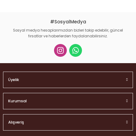
Bu ürüne benzer farklı alternatifler olmalı.
#SosyalMedya
Sosyal medya hesaplarımızdan bizleri takip edebilir, güncel
fırsatlar ve haberlerden faydalanabilirsiniz.
Gönder
Üyelik
Kurumsal
Alışveriş