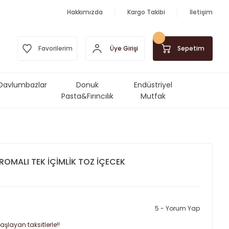
Hakkımızda
Kargo Takibi
İletişim
Üye Girişi
Favorilerim
Sepetim
Davlumbazlar
Donuk
Endüstriyel
Pasta&Fırıncılık
Mutfak
Ürünleri
Makinalar&Ekipmanlar
ROMALI TEK İÇİMLİK TOZ İÇECEK
5 - Yorum Yap
aşlayan taksitlerle!!