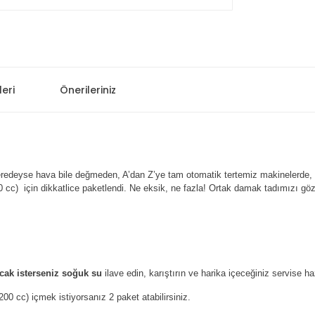
eri
Önerileriniz
eredeyse hava bile değmeden, A’dan Z’ye tam otomatik tertemiz makinelerde,
0 cc) için dikkatlice paketlendi. Ne eksik, ne fazla! Ortak damak tadımızı göz 
ıcak isterseniz soğuk su
ilave edin, karıştırın ve harika içeceğiniz servise ha
00 cc) içmek istiyorsanız 2 paket atabilirsiniz.