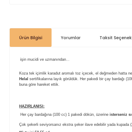
Ürün Bilgisi
Yorumlar
Taksit Seçenekl
i
şin mucidi ve uzmanından...
Koza tek içimlik karadut aromalı toz içecek, el değmeden hatta n
Helal
sertifikalarına layık görüldük. Her pakedi bir çay bardağı (10
buna göre hareket ettik.
HAZIRLANIŞI:
Her çay bardağına (100 cc) 1 pakedi dökün, üzerine
isterseniz s
Çok şekerli seviyorsanız ekstra şeker ilave edebilir yada kupada (2