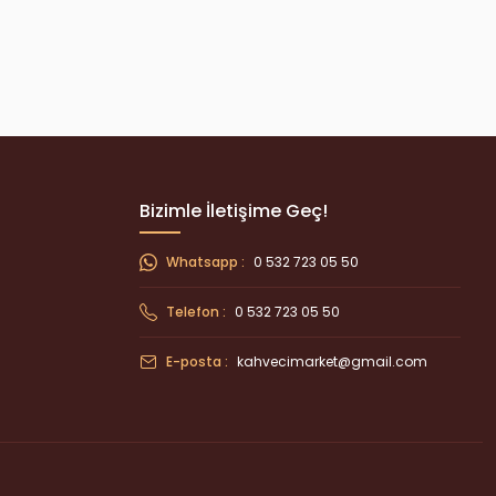
Bizimle İletişime Geç!
Whatsapp :
0 532 723 05 50
Telefon :
0 532 723 05 50
E-posta :
kahvecimarket@gmail.com