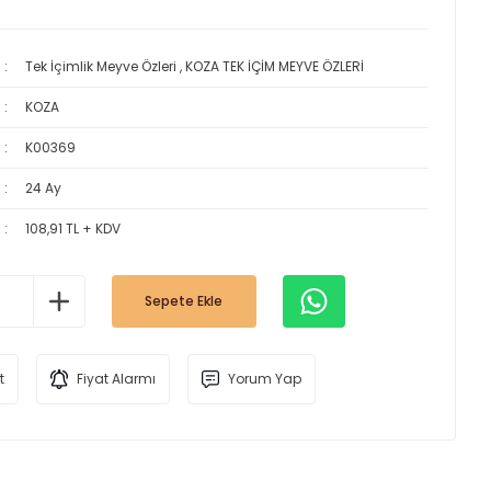
Tek İçimlik Meyve Özleri
,
KOZA TEK İÇİM MEYVE ÖZLERİ
KOZA
K00369
24 Ay
108,91 TL + KDV
Sepete Ekle
t
Fiyat Alarmı
Yorum Yap