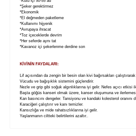
*Kutu içi 50-55 ad
*Şeker gerektirmez
*Ekonomik
*El değmeden paketleme
*Kullanımı hijyenik
*Avrupaya ihracat
*Toz içeceklerde devrim
*Her seferde aynı tat
*Kavanoz içi şekerlenme derdine son
KİVİNİN FAYDALARI:
Lif açısından da zengin bir besin olan kivi bağırsakları çalıştırarak 
Vücudu ve bağışıklık sistemini güçlendirir.
Nezle ve grip gibi soğuk algınlıklarına iyi gelir. Nefes açıcı etkisi i
Başta göğüs kanseri olmak üzere, kanser oluşumuna ve ilerlemesi
Kan basıncını dengeler. Tansiyonu ve kandaki kolesterol oranını d
Karaciğeri çalıştırır ve kanı temizler.
Kansızlığa ve mide rahatsızlıklarına iyi gelir.
Yaşlanmanın ciltteki belirtilerini azaltır..