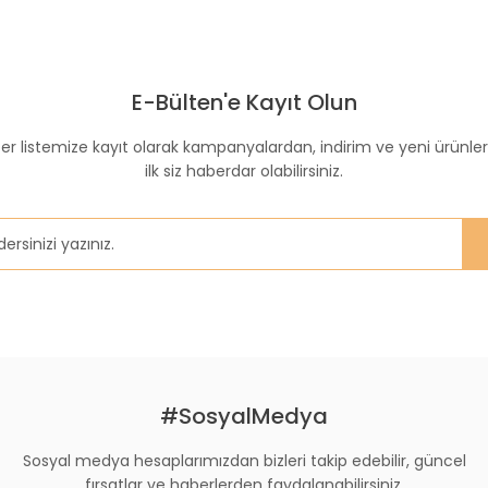
 konularda yetersiz gördüğünüz noktaları öneri formunu kullanarak taraf
E-Bülten'e Kayıt Olun
m normal marketlerde bulunurmu ? internet haricinde nerde bulabilcmi ö
er listemize kayıt olarak kampanyalardan, indirim ve yeni ürünle
ilk siz haberdar olabilirsiniz.
Gönder
#SosyalMedya
Sosyal medya hesaplarımızdan bizleri takip edebilir, güncel
fırsatlar ve haberlerden faydalanabilirsiniz.