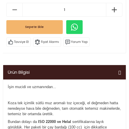
Sepete Ekle
Tavsiye Et
Fiyat Alarmı
Yorum Yap
Ürün Bilgisi
İşin mucidi ve uzmanından...
Koza tek içimlik sütlü muz aromalı toz içeceği, el değmeden hatta
neredeyse hava bile değmeden, tam otomatik tertemiz makinelerde,
tertemiz bir ortamda ürettik.
Bundan dolayı da
ISO 22000 ve Helal
sertifikalarına layık
görüldük.
Her paketi bir çay bardağı (100 cc) için dikkatlice