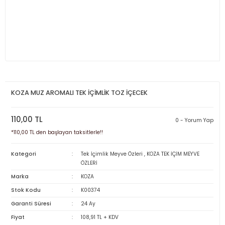
KOZA MUZ AROMALI TEK İÇİMLİK TOZ İÇECEK
110,00 TL
0 - Yorum Yap
*110,00 TL den başlayan taksitlerle!!
Kategori
Tek İçimlik Meyve Özleri
,
KOZA TEK İÇİM MEYVE
ÖZLERİ
Marka
KOZA
Stok Kodu
K00374
Garanti Süresi
24 Ay
Fiyat
108,91 TL + KDV