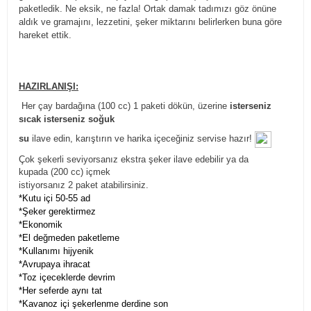
paketledik. Ne eksik, ne fazla! Ortak damak tadımızı göz önüne
aldık ve gramajını, lezzetini, şeker miktarını belirlerken buna göre
hareket ettik.
HAZIRLANIŞI:
Her çay bardağına (100 cc) 1 paketi dökün, üzerine
isterseniz
sıcak isterseniz soğuk
su
ilave edin, karıştırın ve harika içeceğiniz servise hazır!
Çok şekerli seviyorsanız ekstra şeker ilave edebilir ya da
kupada
(200 cc) içmek
istiyorsanız 2 paket atabilirsiniz.
*Kutu içi 50-55 ad
*Şeker gerektirmez
*Ekonomik
*El değmeden paketleme
*Kullanımı hijyenik
*Avrupaya ihracat
*Toz içeceklerde devrim
*Her seferde aynı tat
*Kavanoz içi şekerlenme derdine son