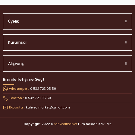
Üyelik
Kurumsal
Alışveriş
Bizimle İletişime Geç!
0 532 723 05 50
Whatsapp :
0 532 723 05 50
Telefon :
kahvecimarket@gmail.com
E-posta :
Copyright 2022 ©
Kahvecimarket
Tüm hakları saklıdır.