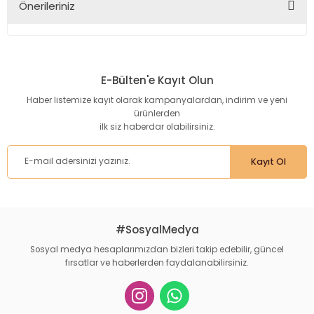
Önerileriniz
Yorum Yaz
Bu ürünün fiyat bilgisi, resim, ürün açıklamalarında ve diğer
konularda yetersiz gördüğünüz noktaları öneri formunu
kullanarak tarafımıza iletebilirsiniz.
E-Bülten'e Kayıt Olun
Görüş ve önerileriniz için teşekkür ederiz.
Haber listemize kayıt olarak kampanyalardan, indirim ve yeni
ürünlerden
Ürün resmi kalitesiz, bozuk veya görüntülenemiyor.
ilk siz haberdar olabilirsiniz.
Ürün açıklamasında eksik bilgiler bulunuyor.
Ürün bilgilerinde hatalar bulunuyor.
Kayıt Ol
Ürün fiyatı diğer sitelerden daha pahalı.
Bu ürüne benzer farklı alternatifler olmalı.
#SosyalMedya
Sosyal medya hesaplarımızdan bizleri takip edebilir, güncel
fırsatlar ve haberlerden faydalanabilirsiniz.
Gönder