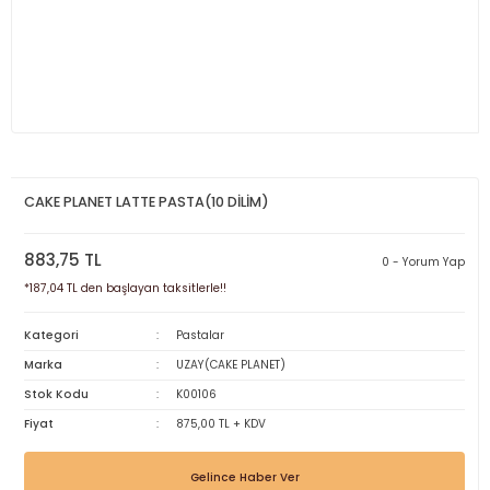
CAKE PLANET LATTE PASTA(10 DİLİM)
883,75 TL
0 - Yorum Yap
*187,04 TL den başlayan taksitlerle!!
Kategori
Pastalar
Marka
UZAY(CAKE PLANET)
Stok Kodu
K00106
Fiyat
875,00 TL + KDV
Gelince Haber Ver