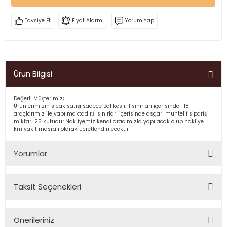
Tavsiye Et
Fiyat Alarmı
Yorum Yap
Ürün Bilgisi
Değerli Müşterimiz;
Ürünlerimizin sıcak satışı sadece Balıkesir il sınırları içerisinde -18
araçlarımız ile yapılmaktadır.İl sınırları içerisinde asgari muhtelif sipariş
miktarı 25 kutudur.Nakliyemiz kendi aracımızla yapılacak olup nakliye
km yakıt masrafı olarak ücretlendirilecektir
Yorumlar
Taksit Seçenekleri
Bu ürüne ilk yorumu siz yapın!
Önerileriniz
Yorum Yaz