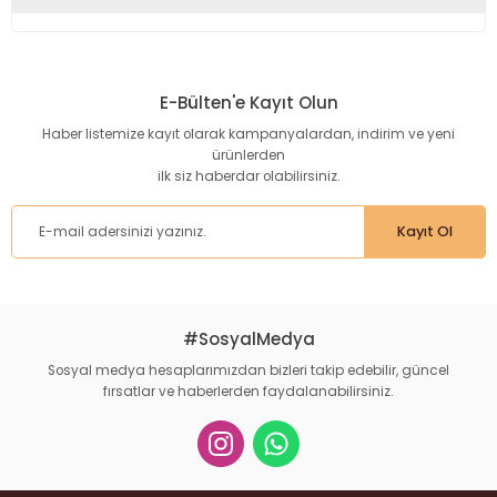
Bu ürünün fiyat bilgisi, resim, ürün açıklamalarında ve diğer
konularda yetersiz gördüğünüz noktaları öneri formunu
kullanarak tarafımıza iletebilirsiniz.
E-Bülten'e Kayıt Olun
Görüş ve önerileriniz için teşekkür ederiz.
Haber listemize kayıt olarak kampanyalardan, indirim ve yeni
ürünlerden
Ürün resmi kalitesiz, bozuk veya görüntülenemiyor.
ilk siz haberdar olabilirsiniz.
Ürün açıklamasında eksik bilgiler bulunuyor.
Ürün bilgilerinde hatalar bulunuyor.
Kayıt Ol
Ürün fiyatı diğer sitelerden daha pahalı.
Bu ürüne benzer farklı alternatifler olmalı.
#SosyalMedya
Sosyal medya hesaplarımızdan bizleri takip edebilir, güncel
fırsatlar ve haberlerden faydalanabilirsiniz.
Gönder