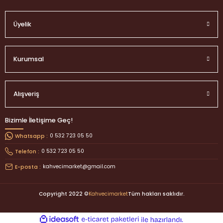
Üyelik
Kurumsal
Alışveriş
Bizimle İletişime Geç!
0 532 723 05 50
Whatsapp :
0 532 723 05 50
Telefon :
kahvecimarket@gmail.com
E-posta :
Copyright 2022 ©
Kahvecimarket
Tüm hakları saklıdır.
ideasoft
ile
e-