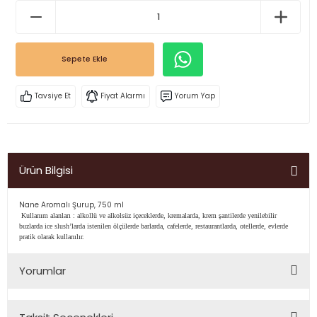
Sepete Ekle
Tavsiye Et
Fiyat Alarmı
Yorum Yap
Ürün Bilgisi
Nane Aromalı Şurup, 750 ml
Kullanım alanları : alkollü ve alkolsüz içeceklerde, kremalarda, krem şantilerde yenilebilir
buzlarda ice slush’larda istenilen ölçülerde barlarda, cafelerde, restaurantlarda, otellerde, evlerde
pratik olarak kullanılır.
Yorumlar