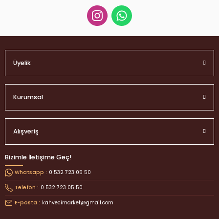
Gönder
Üyelik
Kurumsal
Alışveriş
Bizimle İletişime Geç!
0 532 723 05 50
Whatsapp :
0 532 723 05 50
Telefon :
kahvecimarket@gmail.com
E-posta :