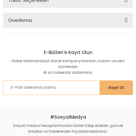
Taksit Seçenekleri
Bu ürüne ilk yorumu siz yapın!
Önerileriniz
Yorum Yaz
Bu ürünün fiyat bilgisi, resim, ürün açıklamalarında ve diğer
konularda yetersiz gördüğünüz noktaları öneri formunu
kullanarak tarafımıza iletebilirsiniz.
E-Bülten'e Kayıt Olun
Görüş ve önerileriniz için teşekkür ederiz.
Haber listemize kayıt olarak kampanyalardan, indirim ve yeni
ürünlerden
Ürün resmi kalitesiz, bozuk veya görüntülenemiyor.
ilk siz haberdar olabilirsiniz.
Ürün açıklamasında eksik bilgiler bulunuyor.
Ürün bilgilerinde hatalar bulunuyor.
Kayıt Ol
Ürün fiyatı diğer sitelerden daha pahalı.
Bu ürüne benzer farklı alternatifler olmalı.
#SosyalMedya
Sosyal medya hesaplarımızdan bizleri takip edebilir, güncel
fırsatlar ve haberlerden faydalanabilirsiniz.