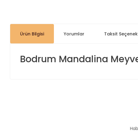
Ürün Bilgisi
Yorumlar
Taksit Seçenekl
Bodrum Mandalina Meyve P
Bu ürünün fiyat bilgisi, resim, ürün açıklamalarında ve diğer
Görüş ve önerileriniz için teşekkür ederiz.
Ürün resmi kalitesiz, bozuk veya görüntülenemiyor.
Ürün açıklamasında eksik bilgiler bulunuyor.
Hab
Ürün bilgilerinde hatalar bulunuyor.