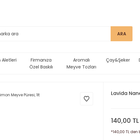
ARA
Aletleri
Firmanıza
Aromalı
Çay&Şeker
Özel Baskılı
Meyve Tozları
Ürünler
Lavida Nane
140,00 TL
*140,00 TL den b