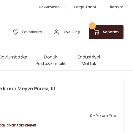
Hakkımızda
Kargo Takibi
İletişim
Üye Girişi
Favorilerim
Sepetim
Davlumbazlar
Donuk
Endüstriyel
Pasta&Fırıncılık
Mutfak
Ürünleri
Makinalar&Ekipmanlar
 limon Meyve Püresi, 1lt
0 - Yorum Yap
aşlayan taksitlerle!!