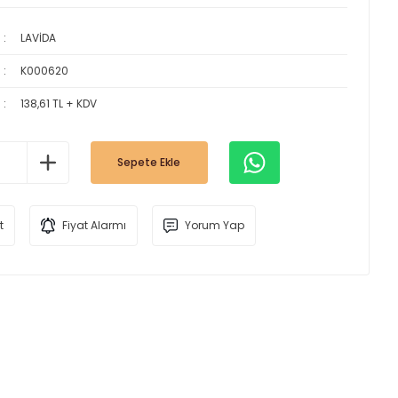
LAVİDA
K000620
138,61 TL + KDV
Sepete Ekle
t
Fiyat Alarmı
Yorum Yap