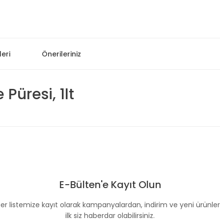
eri
Önerileriniz
üresi, 1lt
 konularda yetersiz gördüğünüz noktaları öneri formunu kullanarak taraf
Bu ürüne ilk yorumu siz yapın!
E-Bülten'e Kayıt Olun
Yorum Yaz
er listemize kayıt olarak kampanyalardan, indirim ve yeni ürünle
ilk siz haberdar olabilirsiniz.