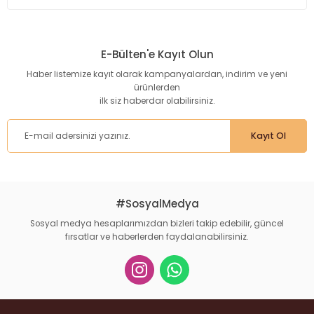
Bu ürünün fiyat bilgisi, resim, ürün açıklamalarında ve diğer
konularda yetersiz gördüğünüz noktaları öneri formunu
kullanarak tarafımıza iletebilirsiniz.
E-Bülten'e Kayıt Olun
Görüş ve önerileriniz için teşekkür ederiz.
Haber listemize kayıt olarak kampanyalardan, indirim ve yeni
ürünlerden
Ürün resmi kalitesiz, bozuk veya görüntülenemiyor.
ilk siz haberdar olabilirsiniz.
Ürün açıklamasında eksik bilgiler bulunuyor.
Ürün bilgilerinde hatalar bulunuyor.
Kayıt Ol
Ürün fiyatı diğer sitelerden daha pahalı.
Bu ürüne benzer farklı alternatifler olmalı.
#SosyalMedya
Sosyal medya hesaplarımızdan bizleri takip edebilir, güncel
fırsatlar ve haberlerden faydalanabilirsiniz.
Gönder