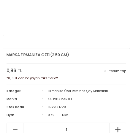
MARKA FİRMANIZA ÖZEL(2.50 CM)
0,86 TL
0 - Yorum Yap
*0,18 TL den başlayan taksitlerle!!
Kategori
Firmanıza Özel Referans Çay Markaları
Marka
KAHVECİMARKET
Stok Kodu
HJVZCHZ20
Fiyat
0,72 TL + KDV