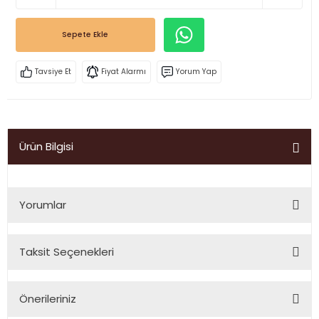
Sepete Ekle
Tavsiye Et
Fiyat Alarmı
Yorum Yap
Ürün Bilgisi
Yorumlar
Taksit Seçenekleri
Bu ürüne ilk yorumu siz yapın!
Önerileriniz
Yorum Yaz