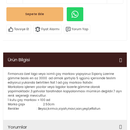
Sepete Ekle
Tavsiye Et
Fiyat Alarmı
Yorum Yap
Ürün Bilgisi
Firmanıza özel logo veya isimli çay markası yapıyoruz.Sipariş üzerine
gömme baskı en az 3000 ad olmak şartıyla 5 işgünü içerisinde teslim
ediyoruz.yukarıda belirtilen fiat 1 ad çay markası fiatıdır.
Markalara işlenen yazılar veya logolar lazerle gömme olarak
yapılmaktadır..3.şahıslar tarafından kopyalanması mümkün değildir.7 ayrı
renk seçeneği mevcuttur.
1 kutu çay markası = 100 ad
Marka çapı : 2.50cm
Renkler : Beyaz,kırmızı,siyah,mavi,sarı,yeşil,eflatun
Yorumlar