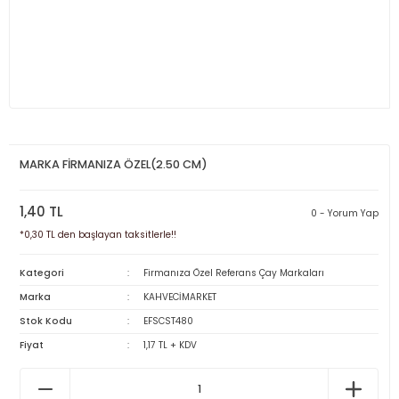
MARKA FİRMANIZA ÖZEL(2.50 CM)
1,40 TL
0 - Yorum Yap
*0,30 TL den başlayan taksitlerle!!
Kategori
Firmanıza Özel Referans Çay Markaları
Marka
KAHVECİMARKET
Stok Kodu
EFSCST480
Fiyat
1,17 TL + KDV