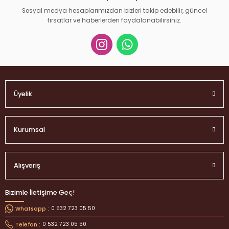
Sosyal medya hesaplarımızdan bizleri takip edebilir, güncel
fırsatlar ve haberlerden faydalanabilirsiniz.
Gönder
Üyelik
Kurumsal
Alışveriş
Bizimle İletişime Geç!
0 532 723 05 50
Whatsapp :
0 532 723 05 50
Telefon :