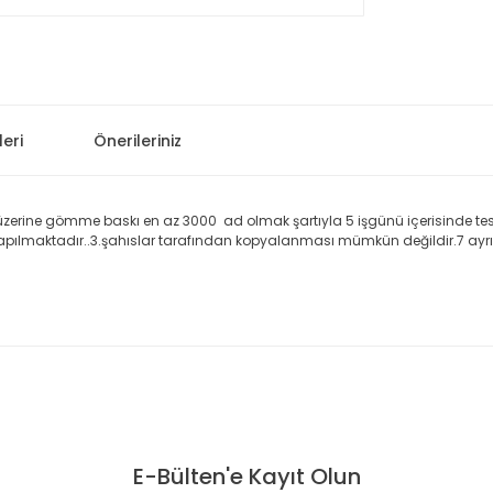
eri
Önerileriniz
zerine gömme baskı en az 3000 ad olmak şartıyla 5 işgünü içerisinde teslim
yapılmaktadır..3.şahıslar tarafından kopyalanması mümkün değildir.7 ayrı
 konularda yetersiz gördüğünüz noktaları öneri formunu kullanarak taraf
Bu ürüne ilk yorumu siz yapın!
E-Bülten'e Kayıt Olun