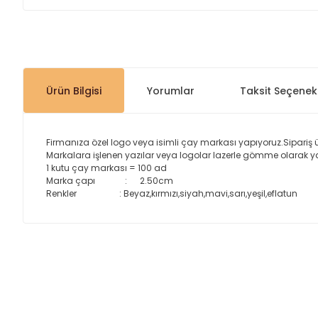
Ürün Bilgisi
Yorumlar
Taksit Seçenekl
Firmanıza özel logo veya isimli çay markası yapıyoruz.Sipariş ü
Markalara işlenen yazılar veya logolar lazerle gömme olarak 
1 kutu çay markası = 100 ad
Marka çapı : 2.50cm
Renkler : Beyaz,kırmızı,siyah,mavi,sarı,yeşil,eflatun
Bu ürünün fiyat bilgisi, resim, ürün açıklamalarında ve diğer
Görüş ve önerileriniz için teşekkür ederiz.
Ürün resmi kalitesiz, bozuk veya görüntülenemiyor.