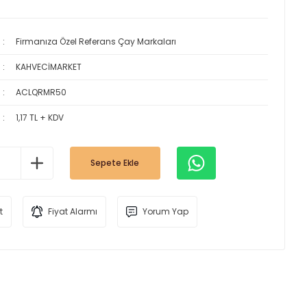
Firmanıza Özel Referans Çay Markaları
KAHVECİMARKET
ACLQRMR50
1,17 TL + KDV
Sepete Ekle
t
Fiyat Alarmı
Yorum Yap