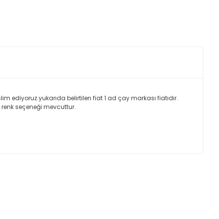
 ediyoruz.yukarıda belirtilen fiat 1 ad çay markası fiatıdır.
 renk seçeneği mevcuttur.
ımıza iletebilirsiniz.