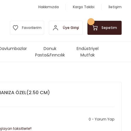
Hakkımızda
Kargo Takibi
İletişim
Üye Girişi
Favorilerim
Sepetim
Davlumbazlar
Donuk
Endüstriyel
Pasta&Fırıncılık
Mutfak
Ürünleri
Makinalar&Ekipmanlar
ANIZA ÖZEL(2.50 CM)
0 - Yorum Yap
layan taksitlerle!!