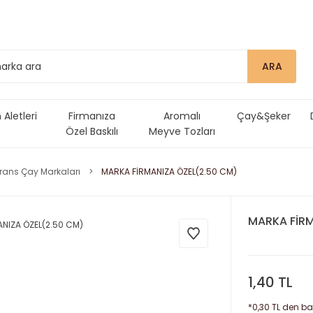
ARA
Aletleri
Firmanıza
Aromalı
Çay&Şeker
Özel Baskılı
Meyve Tozları
Ürünler
erans Çay Markaları
MARKA FİRMANIZA ÖZEL(2.50 CM)
MARKA FİRM
1,40 TL
*0,30 TL den baş