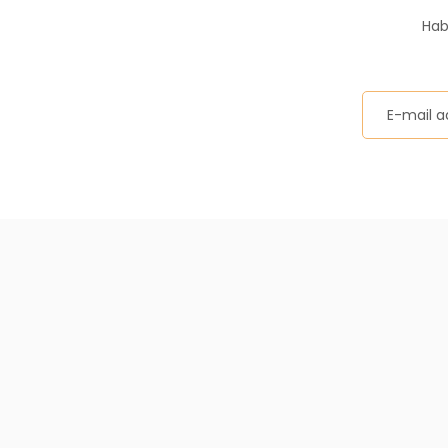
Ürün açıklamasında eksik bilgiler bulunuyor.
Hab
Ürün bilgilerinde hatalar bulunuyor.
Ürün fiyatı diğer sitelerden daha pahalı.
Bu ürüne benzer farklı alternatifler olmalı.