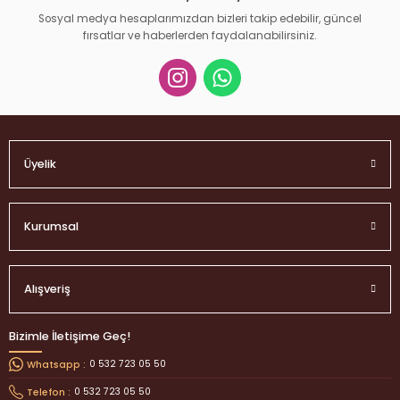
Sosyal medya hesaplarımızdan bizleri takip edebilir, güncel
fırsatlar ve haberlerden faydalanabilirsiniz.
Gönder
Üyelik
Kurumsal
Alışveriş
Bizimle İletişime Geç!
0 532 723 05 50
Whatsapp :
0 532 723 05 50
Telefon :