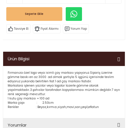
Sepete Ekle
Tavsiye Et
Fiyat Alarmı
Yorum Yap
Ürün Bilgisi
Firmanıza özel logo veya isimli çay markası yapıyoruz.Sipariş üzerine
gömme baskı en az 3000 ad olmak şartıyla 5 işgünü içerisinde teslim
ediyoruz.yukarıda belirtilen fiat 1 ad çay markası fiatıdır.
Markalara işlenen yazılar veya logolar lazerle gömme olarak
yapılmaktadır..3.şahıslar tarafından kopyalanması mümkün değildir.7 ayrı
renk seçeneği mevcuttur.
1 kutu çay markası = 100 ad
Marka çapı : 2.50cm
Renkler : Beyaz,kırmızı,siyah,mavi,sarı,yeşil,eflatun
Yorumlar