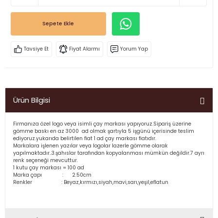
Sepete Ekle
Tavsiye Et
Fiyat Alarmı
Yorum Yap
Ürün Bilgisi
Firmanıza özel logo veya isimli çay markası yapıyoruz.Sipariş üzerine
gömme baskı en az 3000 ad olmak şartıyla 5 işgünü içerisinde teslim
ediyoruz.yukarıda belirtilen fiat 1 ad çay markası fiatıdır.
Markalara işlenen yazılar veya logolar lazerle gömme olarak
yapılmaktadır..3.şahıslar tarafından kopyalanması mümkün değildir.7 ayrı
renk seçeneği mevcuttur.
1 kutu çay markası = 100 ad
Marka çapı : 2.50cm
Renkler : Beyaz,kırmızı,siyah,mavi,sarı,yeşil,eflatun