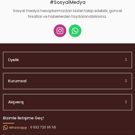
#SosyalMedya
Sosyal medya hesaplarımızdan bizleri takip edebilir, güncel
fırsatlar ve haberlerden faydalanabilirsiniz.
Gönder
Üyelik
Kurumsal
Alışveriş
Bizimle İletişime Geç!
0 532 723 05 50
Whatsapp :