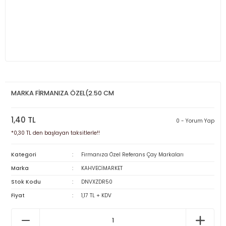
MARKA FİRMANIZA ÖZEL(2.50 CM
1,40 TL
0 - Yorum Yap
*0,30 TL den başlayan taksitlerle!!
Kategori
Firmanıza Özel Referans Çay Markaları
Marka
KAHVECİMARKET
Stok Kodu
DNVXZDR50
Fiyat
1,17 TL + KDV