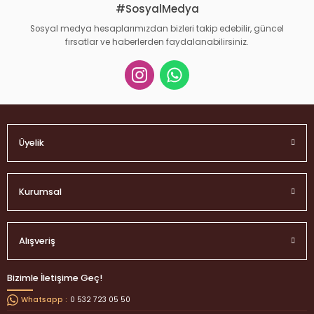
#SosyalMedya
Sosyal medya hesaplarımızdan bizleri takip edebilir, güncel
fırsatlar ve haberlerden faydalanabilirsiniz.
Gönder
Üyelik
Kurumsal
Alışveriş
Bizimle İletişime Geç!
0 532 723 05 50
Whatsapp :