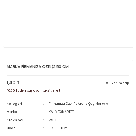
MARKA FİRMANIZA ÖZEL(2.50 CM
1,40 TL
0 - Yorum Yap
*0,30 TL den başlayan taksitlerle!!
Kategori
Firmanıza Özel Referans Çay Markaları
Marka
KAHVECİMARKET
Stok Kodu
WXCFIPT30
Fiyat
1,17 TL + KDV