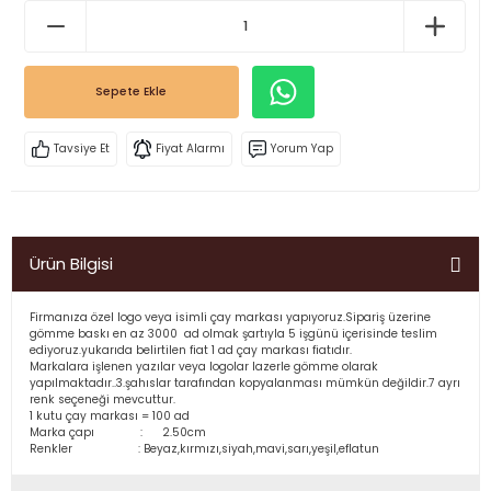
Sepete Ekle
Tavsiye Et
Fiyat Alarmı
Yorum Yap
Ürün Bilgisi
Firmanıza özel logo veya isimli çay markası yapıyoruz.Sipariş üzerine
gömme baskı en az 3000 ad olmak şartıyla 5 işgünü içerisinde teslim
ediyoruz.yukarıda belirtilen fiat 1 ad çay markası fiatıdır.
Markalara işlenen yazılar veya logolar lazerle gömme olarak
yapılmaktadır..3.şahıslar tarafından kopyalanması mümkün değildir.7 ayrı
renk seçeneği mevcuttur.
1 kutu çay markası = 100 ad
Marka çapı : 2.50cm
Renkler : Beyaz,kırmızı,siyah,mavi,sarı,yeşil,eflatun