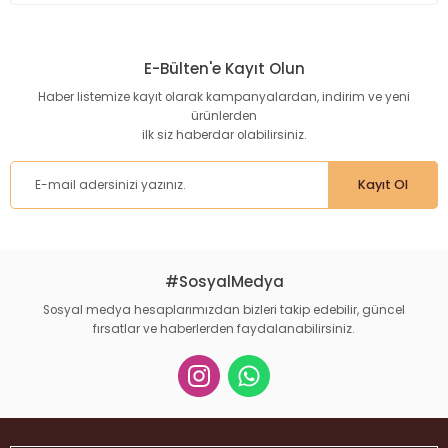
Bu ürünün fiyat bilgisi, resim, ürün açıklamalarında ve diğer
konularda yetersiz gördüğünüz noktaları öneri formunu
kullanarak tarafımıza iletebilirsiniz.
E-Bülten'e Kayıt Olun
Görüş ve önerileriniz için teşekkür ederiz.
Haber listemize kayıt olarak kampanyalardan, indirim ve yeni
ürünlerden
Ürün resmi kalitesiz, bozuk veya görüntülenemiyor.
ilk siz haberdar olabilirsiniz.
Ürün açıklamasında eksik bilgiler bulunuyor.
Ürün bilgilerinde hatalar bulunuyor.
Kayıt Ol
Ürün fiyatı diğer sitelerden daha pahalı.
Bu ürüne benzer farklı alternatifler olmalı.
#SosyalMedya
Sosyal medya hesaplarımızdan bizleri takip edebilir, güncel
fırsatlar ve haberlerden faydalanabilirsiniz.
Gönder