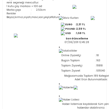
renk seçeneği mevcuttur.
1 kutu çay markası = 100 ad
Marka çapı : 2.50cm
Renkler :
Beyaz,kırmızı,siyah,mavi,sarı,yeşil,eflatun
Döviz Kurları
EURO
:2,31 TL
POUND
:2,59 TL
USD
:1,58 TL
Son Güncelleme
07/06/2011 12:45:28
İstatistikler
Online Ziyaretçi
: 18
Bugün Toplam
: 163
Toplam Ziyaretçi
: 111818
Toplam Ziyaret
: 1011040
Mağazamızda Toplam 189 Kategor
Adet Ürün Bulunmaktadır.
Haberler
Haber Listesi
Haber listemize kaydolarak tüm yeni
haberdar olabilirsiniz.