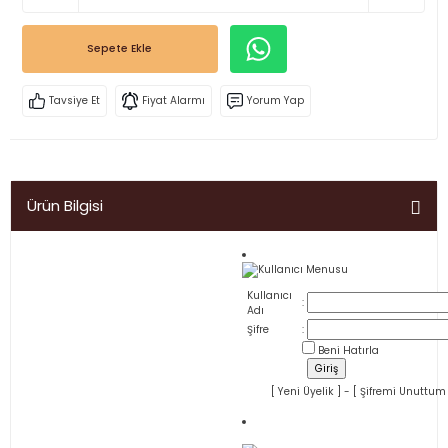
Sepete Ekle
Tavsiye Et
Fiyat Alarmı
Yorum Yap
Ürün Bilgisi
Kullanıcı Menusu
Kullanıcı
:
Adı
Şifre
:
Beni Hatırla
[
Yeni Üyelik
] - [
Şifremi Unuttum