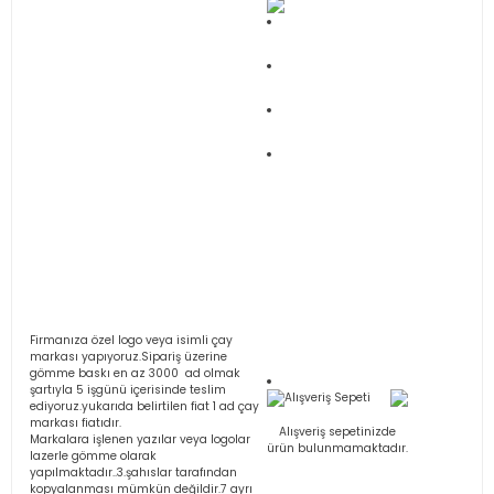
Firmanıza özel logo veya isimli çay
markası yapıyoruz.Sipariş üzerine
gömme baskı en az 3000 ad olmak
şartıyla 5 işgünü içerisinde teslim
Alışveriş Sepeti
ediyoruz.yukarıda belirtilen fiat 1 ad çay
markası fiatıdır.
Alışveriş sepetinizde
Markalara işlenen yazılar veya logolar
ürün bulunmamaktadır.
lazerle gömme olarak
yapılmaktadır..3.şahıslar tarafından
kopyalanması mümkün değildir.7 ayrı