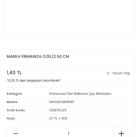
MARKA FİRMANIZA ÖZEL(2.50 CM
1,40 TL
0 - Yorum Yap
*0,30 TL den başlayan taksitlerle!!
Kategori
Firmanıza Özel Referans Çay Markaları
Marka
KAHVECİMARKET
Stok Kodu
CEQCFGJZ0
Fiyat
1,17 TL + KDV