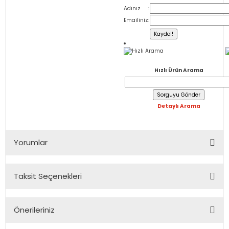
Adınız
:
Emailiniz
:
Hızlı Arama
Hızlı Ürün Arama
Detaylı Arama
Yorumlar
Taksit Seçenekleri
Bu ürüne ilk yorumu siz yapın!
Önerileriniz
Yorum Yaz