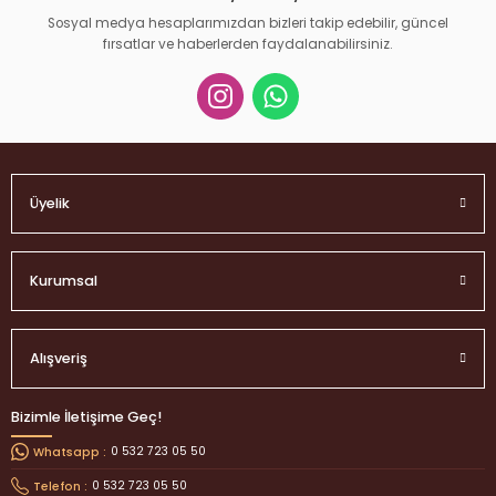
Sosyal medya hesaplarımızdan bizleri takip edebilir, güncel
fırsatlar ve haberlerden faydalanabilirsiniz.
Gönder
Üyelik
Kurumsal
Alışveriş
Bizimle İletişime Geç!
0 532 723 05 50
Whatsapp :
0 532 723 05 50
Telefon :