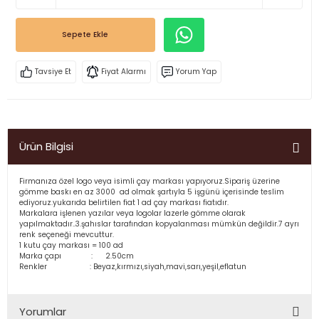
Sepete Ekle
Tavsiye Et
Fiyat Alarmı
Yorum Yap
Ürün Bilgisi
Firmanıza özel logo veya isimli çay markası yapıyoruz.Sipariş üzerine
gömme baskı en az 3000 ad olmak şartıyla 5 işgünü içerisinde teslim
ediyoruz.yukarıda belirtilen fiat 1 ad çay markası fiatıdır.
Markalara işlenen yazılar veya logolar lazerle gömme olarak
yapılmaktadır..3.şahıslar tarafından kopyalanması mümkün değildir.7 ayrı
renk seçeneği mevcuttur.
1 kutu çay markası = 100 ad
Marka çapı : 2.50cm
Renkler : Beyaz,kırmızı,siyah,mavi,sarı,yeşil,eflatun
Yorumlar