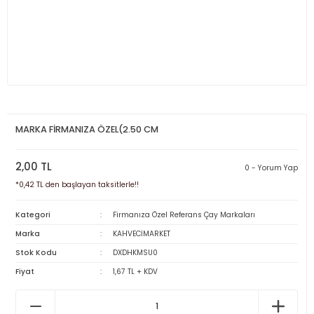
MARKA FİRMANIZA ÖZEL(2.50 CM
2,00 TL
0 - Yorum Yap
*0,42 TL den başlayan taksitlerle!!
Kategori
Firmanıza Özel Referans Çay Markaları
Marka
KAHVECİMARKET
Stok Kodu
DXDHKMSU0
Fiyat
1,67 TL + KDV