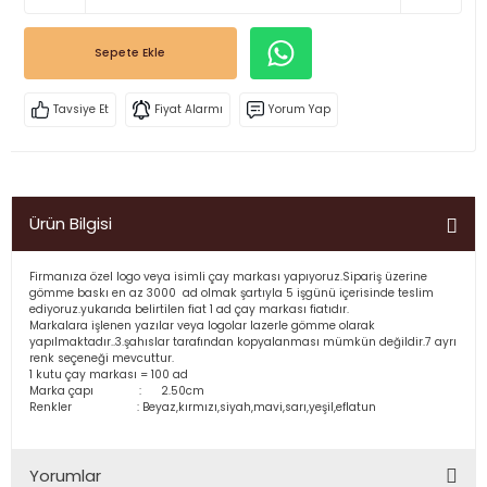
Sepete Ekle
Tavsiye Et
Fiyat Alarmı
Yorum Yap
Ürün Bilgisi
Firmanıza özel logo veya isimli çay markası yapıyoruz.Sipariş üzerine
gömme baskı en az 3000 ad olmak şartıyla 5 işgünü içerisinde teslim
ediyoruz.yukarıda belirtilen fiat 1 ad çay markası fiatıdır.
Markalara işlenen yazılar veya logolar lazerle gömme olarak
yapılmaktadır..3.şahıslar tarafından kopyalanması mümkün değildir.7 ayrı
renk seçeneği mevcuttur.
1 kutu çay markası = 100 ad
Marka çapı : 2.50cm
Renkler : Beyaz,kırmızı,siyah,mavi,sarı,yeşil,eflatun
Yorumlar