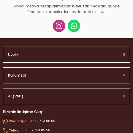
Sosyal medya hesaplarımızdan bizleri takip edebilir, güncel
fırsatlar ve haberlerden faydalanabilirsiniz.
Gönder
Üyelik
Kurumsal
Alışveriş
Bizimle İletişime Geç!
0 532 723 05 50
Whatsapp :
0 532 723 05 50
Telefon :