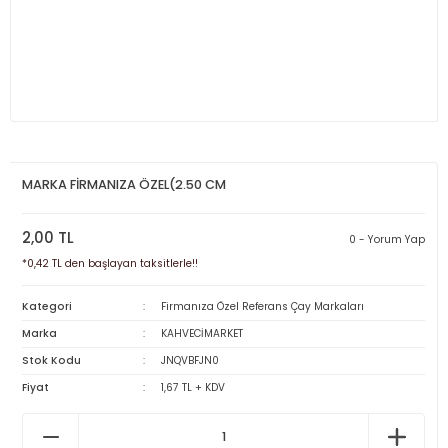
MARKA FİRMANIZA ÖZEL(2.50 CM
2,00 TL
0 - Yorum Yap
*0,42 TL den başlayan taksitlerle!!
Kategori
Firmanıza Özel Referans Çay Markaları
Marka
KAHVECİMARKET
Stok Kodu
JNQVBFJN0
Fiyat
1,67 TL + KDV