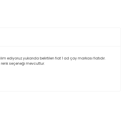
 ediyoruz.yukarıda belirtilen fiat 1 ad çay markası fiatıdır.
 renk seçeneği mevcuttur.
ımıza iletebilirsiniz.