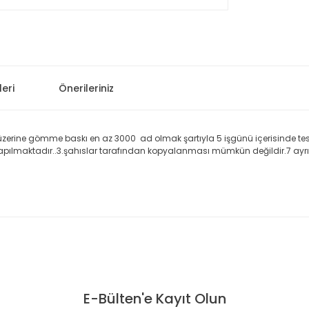
eri
Önerileriniz
zerine gömme baskı en az 3000 ad olmak şartıyla 5 işgünü içerisinde teslim
yapılmaktadır..3.şahıslar tarafından kopyalanması mümkün değildir.7 ayrı
 konularda yetersiz gördüğünüz noktaları öneri formunu kullanarak taraf
Bu ürüne ilk yorumu siz yapın!
E-Bülten'e Kayıt Olun