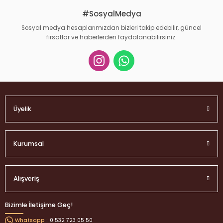
#SosyalMedya
Sosyal medya hesaplarımızdan bizleri takip edebilir, güncel
fırsatlar ve haberlerden faydalanabilirsiniz.
Gönder
Üyelik
Kurumsal
Alışveriş
Bizimle İletişime Geç!
0 532 723 05 50
Whatsapp :