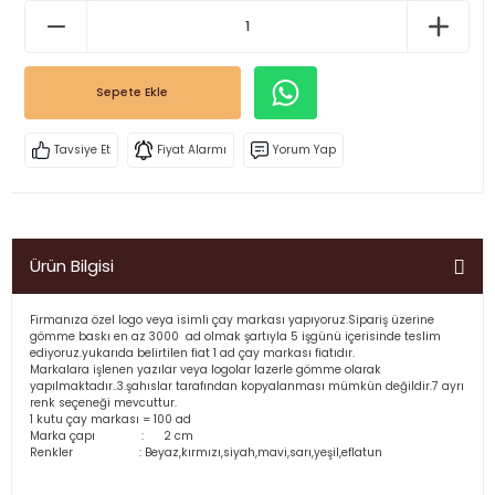
Sepete Ekle
Tavsiye Et
Fiyat Alarmı
Yorum Yap
Ürün Bilgisi
Firmanıza özel logo veya isimli çay markası yapıyoruz.Sipariş üzerine
gömme baskı en az 3000 ad olmak şartıyla 5 işgünü içerisinde teslim
ediyoruz.yukarıda belirtilen fiat 1 ad çay markası fiatıdır.
Markalara işlenen yazılar veya logolar lazerle gömme olarak
yapılmaktadır..3.şahıslar tarafından kopyalanması mümkün değildir.7 ayrı
renk seçeneği mevcuttur.
1 kutu çay markası = 100 ad
Marka çapı : 2 cm
Renkler : Beyaz,kırmızı,siyah,mavi,sarı,yeşil,eflatun