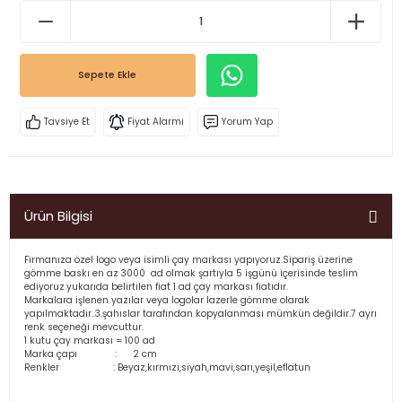
Sepete Ekle
Tavsiye Et
Fiyat Alarmı
Yorum Yap
Ürün Bilgisi
Firmanıza özel logo veya isimli çay markası yapıyoruz.Sipariş üzerine
gömme baskı en az 3000 ad olmak şartıyla 5 işgünü içerisinde teslim
ediyoruz.yukarıda belirtilen fiat 1 ad çay markası fiatıdır.
Markalara işlenen yazılar veya logolar lazerle gömme olarak
yapılmaktadır..3.şahıslar tarafından kopyalanması mümkün değildir.7 ayrı
renk seçeneği mevcuttur.
1 kutu çay markası = 100 ad
Marka çapı : 2 cm
Renkler : Beyaz,kırmızı,siyah,mavi,sarı,yeşil,eflatun