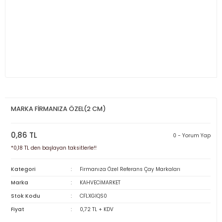
MARKA FİRMANIZA ÖZEL(2 CM)
0,86 TL
0 - Yorum Yap
*0,18 TL den başlayan taksitlerle!!
Kategori
Firmanıza Özel Referans Çay Markaları
Marka
KAHVECİMARKET
Stok Kodu
CFLXGIQS0
Fiyat
0,72 TL + KDV