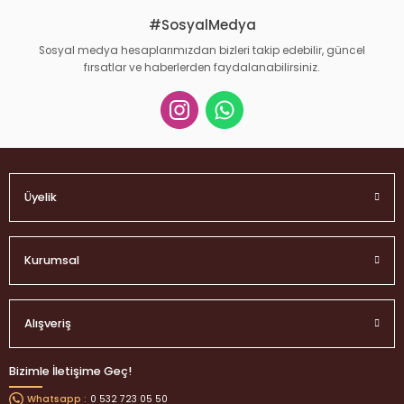
#SosyalMedya
Sosyal medya hesaplarımızdan bizleri takip edebilir, güncel
fırsatlar ve haberlerden faydalanabilirsiniz.
Gönder
Üyelik
Kurumsal
Alışveriş
Bizimle İletişime Geç!
0 532 723 05 50
Whatsapp :