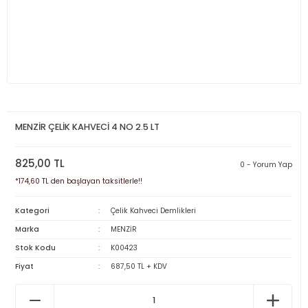
MENZİR ÇELİK KAHVECİ 4 NO 2.5 LT
825,00 TL
0 - Yorum Yap
*174,60 TL den başlayan taksitlerle!!
Kategori
Çelik Kahveci Demlikleri
Marka
MENZİR
Stok Kodu
K00423
Fiyat
687,50 TL + KDV