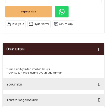
Sepete Ekle
Tavsiye Et
Fiyat Alarmı
Yorum Yap
Ürün Bilgisi
*Ürün 1.sınıf çelikten imal edilmiştir.
**Çay kazan bileziklerine uygunluğu tamdır.
Yorumlar
Taksit Seçenekleri
Bu ürüne ilk yorumu siz yapın!