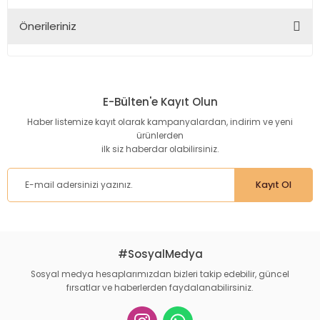
Önerileriniz
Yorum Yaz
Bu ürünün fiyat bilgisi, resim, ürün açıklamalarında ve diğer
konularda yetersiz gördüğünüz noktaları öneri formunu
kullanarak tarafımıza iletebilirsiniz.
E-Bülten'e Kayıt Olun
Görüş ve önerileriniz için teşekkür ederiz.
Haber listemize kayıt olarak kampanyalardan, indirim ve yeni
ürünlerden
Ürün resmi kalitesiz, bozuk veya görüntülenemiyor.
ilk siz haberdar olabilirsiniz.
Ürün açıklamasında eksik bilgiler bulunuyor.
Ürün bilgilerinde hatalar bulunuyor.
Kayıt Ol
Ürün fiyatı diğer sitelerden daha pahalı.
Bu ürüne benzer farklı alternatifler olmalı.
#SosyalMedya
Sosyal medya hesaplarımızdan bizleri takip edebilir, güncel
fırsatlar ve haberlerden faydalanabilirsiniz.
Gönder