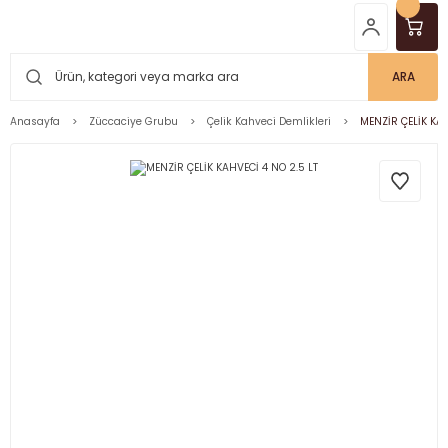
ARA
Anasayfa
Züccaciye Grubu
Çelik Kahveci Demlikleri
MENZİR ÇELİK KAH