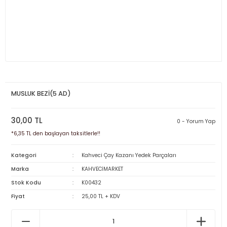
MUSLUK BEZİ(5 AD)
30,00 TL
0 - Yorum Yap
*6,35 TL den başlayan taksitlerle!!
Kategori
Kahveci Çay Kazanı Yedek Parçaları
Marka
KAHVECİMARKET
Stok Kodu
K00432
Fiyat
25,00 TL + KDV