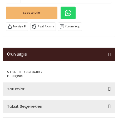
Sepete Ekle
Tavsiye Et
Fiyat Alarmı
Yorum Yap
Ürün Bilgisi
5 AD MUSLUK BEZİ FİATIDIR
KUTU İÇİNDE
Yorumlar
Taksit Seçenekleri
Bu ürüne ilk yorumu siz yapın!