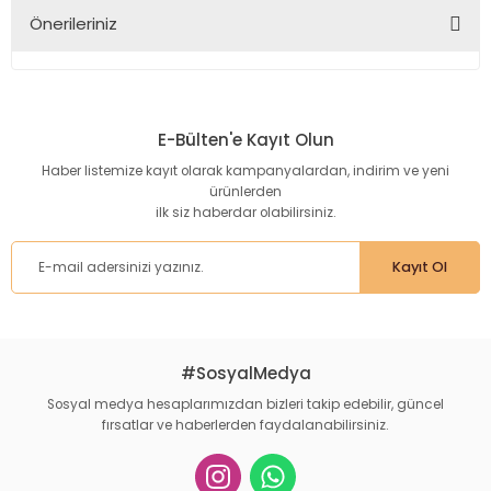
Önerileriniz
Yorum Yaz
Bu ürünün fiyat bilgisi, resim, ürün açıklamalarında ve diğer
konularda yetersiz gördüğünüz noktaları öneri formunu
kullanarak tarafımıza iletebilirsiniz.
E-Bülten'e Kayıt Olun
Görüş ve önerileriniz için teşekkür ederiz.
Haber listemize kayıt olarak kampanyalardan, indirim ve yeni
ürünlerden
Ürün resmi kalitesiz, bozuk veya görüntülenemiyor.
ilk siz haberdar olabilirsiniz.
Ürün açıklamasında eksik bilgiler bulunuyor.
Ürün bilgilerinde hatalar bulunuyor.
Kayıt Ol
Ürün fiyatı diğer sitelerden daha pahalı.
Bu ürüne benzer farklı alternatifler olmalı.
#SosyalMedya
Sosyal medya hesaplarımızdan bizleri takip edebilir, güncel
fırsatlar ve haberlerden faydalanabilirsiniz.
Gönder