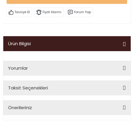
Tavsiye Et
Fiyat Alarmı
Yorum Yap
Ürün Bilgisi
Yorumlar
Taksit Seçenekleri
Bu ürüne ilk yorumu siz yapın!
Önerileriniz
Yorum Yaz
Bu ürünün fiyat bilgisi, resim, ürün açıklamalarında ve diğer
konularda yetersiz gördüğünüz noktaları öneri formunu