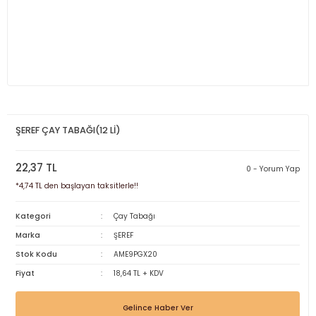
ŞEREF ÇAY TABAĞI(12 Lİ)
22,37 TL
0 - Yorum Yap
*4,74 TL den başlayan taksitlerle!!
Kategori
Çay Tabağı
Marka
ŞEREF
Stok Kodu
AME9PGX20
Fiyat
18,64 TL + KDV
Gelince Haber Ver