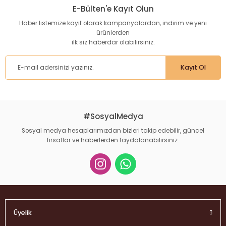
kullanarak tarafımıza iletebilirsiniz.
E-Bülten'e Kayıt Olun
Görüş ve önerileriniz için teşekkür ederiz.
Haber listemize kayıt olarak kampanyalardan, indirim ve yeni
ürünlerden
Ürün resmi kalitesiz, bozuk veya görüntülenemiyor.
ilk siz haberdar olabilirsiniz.
Ürün açıklamasında eksik bilgiler bulunuyor.
Ürün bilgilerinde hatalar bulunuyor.
Kayıt Ol
Ürün fiyatı diğer sitelerden daha pahalı.
Bu ürüne benzer farklı alternatifler olmalı.
#SosyalMedya
Sosyal medya hesaplarımızdan bizleri takip edebilir, güncel
fırsatlar ve haberlerden faydalanabilirsiniz.
Gönder
Üyelik