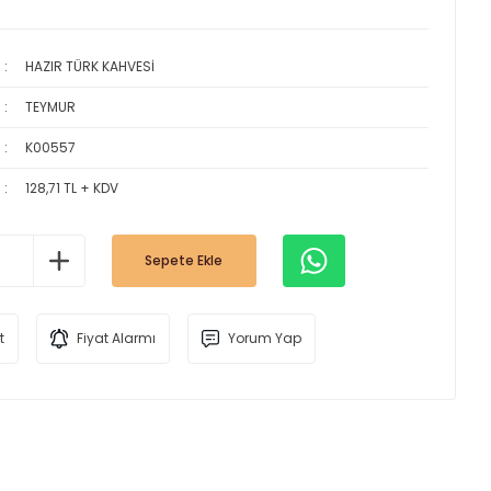
HAZIR TÜRK KAHVESİ
TEYMUR
K00557
128,71 TL + KDV
Sepete Ekle
t
Fiyat Alarmı
Yorum Yap