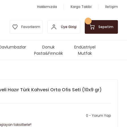
Hakkımızda
Kargo Takibi
İletişim
Üye Girişi
Favorilerim
Sepetim
Davlumbazlar
Donuk
Endüstriyel
Pasta&Fırıncılık
Mutfak
Ürünleri
Makinalar&Ekipmanlar
eli Hazır Türk Kahvesi Orta Ofis Seti (10x9 gr)
0 - Yorum Yap
şlayan taksitlerle!!