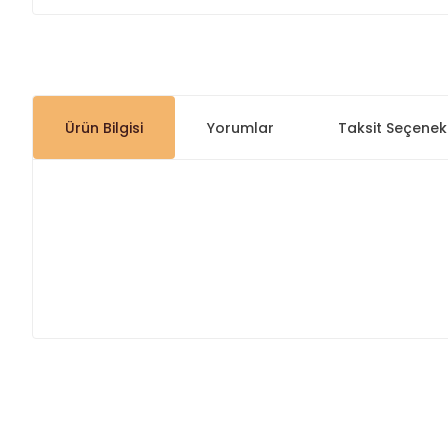
Ürün Bilgisi
Yorumlar
Taksit Seçenekl
Bu ürünün fiyat bilgisi, resim, ürün açıklamalarında ve diğer
Görüş ve önerileriniz için teşekkür ederiz.