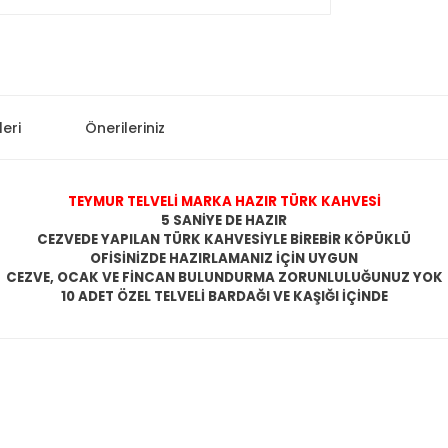
eri
Önerileriniz
TEYMUR TELVELİ MARKA HAZIR TÜRK KAHVESİ
5 SANİYE DE HAZIR
CEZVEDE YAPILAN TÜRK KAHVESİYLE BİREBİR KÖPÜKLÜ
OFİSİNİZDE HAZIRLAMANIZ İÇİN UYGUN
CEZVE, OCAK VE FİNCAN BULUNDURMA ZORUNLULUĞUNUZ YOK
10 ADET ÖZEL TELVELİ BARDAĞI VE KAŞIĞI İÇİNDE
 konularda yetersiz gördüğünüz noktaları öneri formunu kullanarak taraf
Bu ürüne ilk yorumu siz yapın!