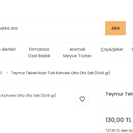
ARA
Aletleri
Firmanıza
Aromalı
Çay&Şeker
Özel Baskılı
Meyve Tozları
Ürünler
Sİ
Teymur Telveli Hazır Türk Kahvesi Orta Ofis Seti (10x9 gr)
Teymur Telv
130,00 TL
*27,51 TL den ba