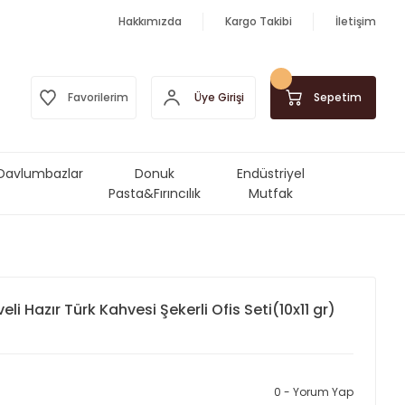
Hakkımızda
Kargo Takibi
İletişim
Üye Girişi
Favorilerim
Sepetim
Davlumbazlar
Donuk
Endüstriyel
Pasta&Fırıncılık
Mutfak
Ürünleri
Makinalar&Ekipmanlar
li Hazır Türk Kahvesi Şekerli Ofis Seti(10x11 gr)
0 - Yorum Yap