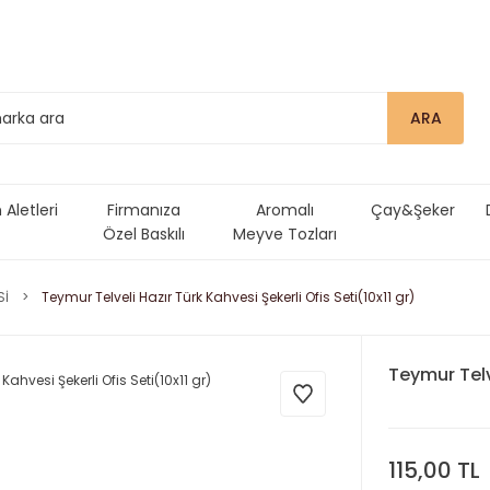
ARA
Aletleri
Firmanıza
Aromalı
Çay&Şeker
Özel Baskılı
Meyve Tozları
Ürünler
Sİ
Teymur Telveli Hazır Türk Kahvesi Şekerli Ofis Seti(10x11 gr)
Teymur Telve
115,00 TL