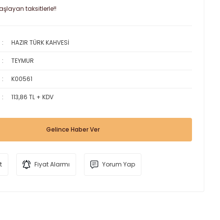
şlayan taksitlerle!!
HAZIR TÜRK KAHVESİ
TEYMUR
K00561
113,86 TL + KDV
Gelince Haber Ver
t
Fiyat Alarmı
Yorum Yap