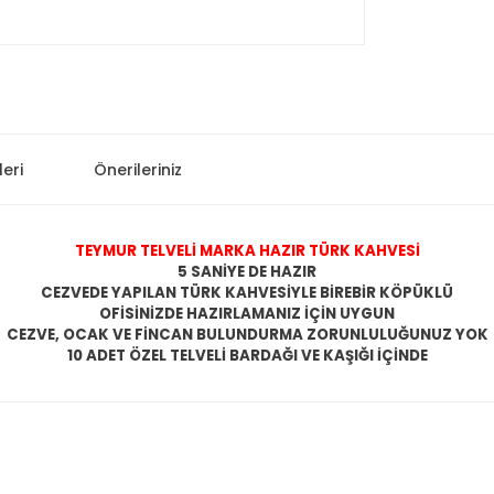
eri
Önerileriniz
TEYMUR TELVELİ MARKA HAZIR TÜRK KAHVESİ
5 SANİYE DE HAZIR
CEZVEDE YAPILAN TÜRK KAHVESİYLE BİREBİR KÖPÜKLÜ
OFİSİNİZDE HAZIRLAMANIZ İÇİN UYGUN
CEZVE, OCAK VE FİNCAN BULUNDURMA ZORUNLULUĞUNUZ YOK
10 ADET ÖZEL TELVELİ BARDAĞI VE KAŞIĞI İÇİNDE
 konularda yetersiz gördüğünüz noktaları öneri formunu kullanarak taraf
Bu ürüne ilk yorumu siz yapın!