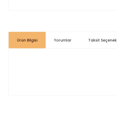
Ürün Bilgisi
Yorumlar
Taksit Seçenekl
Bu ürünün fiyat bilgisi, resim, ürün açıklamalarında ve diğer
Görüş ve önerileriniz için teşekkür ederiz.