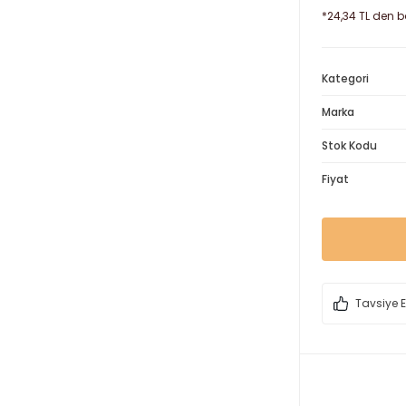
*24,34 TL den ba
Kategori
Marka
Stok Kodu
Fiyat
Tavsiye E