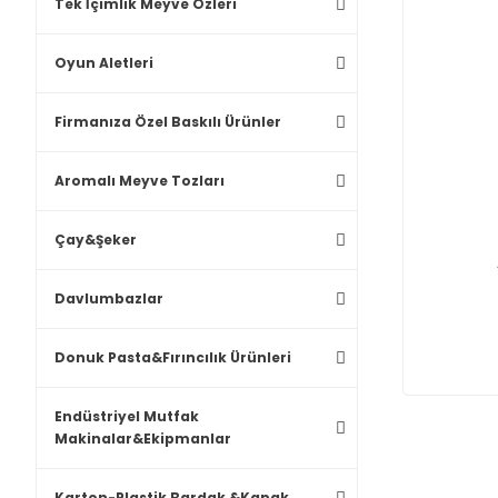
Tek İçimlik Meyve Özleri
Oyun Aletleri
Firmanıza Özel Baskılı Ürünler
Aromalı Meyve Tozları
Çay&Şeker
Davlumbazlar
Donuk Pasta&Fırıncılık Ürünleri
Endüstriyel Mutfak
Makinalar&Ekipmanlar
Karton-Plastik Bardak &Kapak