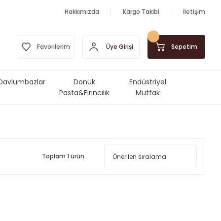
Hakkımızda
Kargo Takibi
İletişim
Üye Girişi
Favorilerim
Sepetim
Davlumbazlar
Donuk
Endüstriyel
Pasta&Fırıncılık
Mutfak
Ürünleri
Makinalar&Ekipmanlar
Toplam 1 ürün